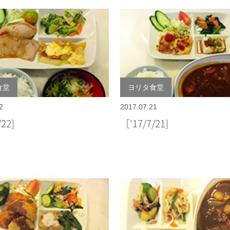
食堂
ヨリタ食堂
2
2017.07.21
7/22]
［'17/7/21]