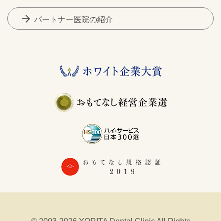
arrow_forward
パートナー医院の紹介