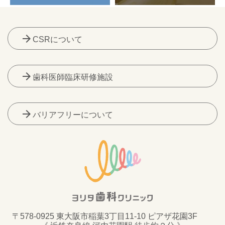
arrow_forward
CSRについて
arrow_forward
歯科医師臨床研修施設
arrow_forward
バリアフリーについて
〒578-0925 東大阪市稲葉3丁目11-10 ピアザ花園3F