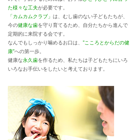
た様々な工夫
が必要です。
「カムカムクラブ」
は、むし歯のない子どもたちが、
今の
健康な歯
を守り育てるため、自分たちから進んで
定期的に来院する会です。
なんでもしっかり噛めるお口は、
”こころとからだの健
康”
への第一歩。
健康な
永久歯
を作るため、私たちは子どもたちにいろ
いろなお手伝いをしたいと考えております。