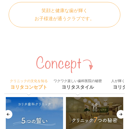
笑顔と健康な歯が輝く
お子様達が通うクラブです。
クリニックの文化を知る
ワクワク楽しい歯科医院の秘密
人が輝く組
ヨリタコンセプト
ヨリタスタイル
ヨリタ