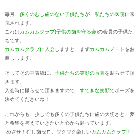
毎月、
多くのむし歯のない子供たち
が、
私たちの医院
に来
院されます。
これは
カムカムクラブ(子供の歯を守る会)
の会員の子供た
ちです。
カムカムクラブに入会
しますと、まず
カムカムノート
をお
渡しします。
そしてその中表紙に、
子供たちの笑顔の写真
を貼らせて頂
きます。
入会時に撮らせて頂きますので、
すてきな笑顔
でポーズを
決めてくださいね！
これからも、少しでも多くの子供たちに歯の大切さと、夢
と希望を与えていきたいと心から願っています。
”めざせ！むし歯ゼロ、ワクワク楽しい
カムカムクラブ!!
”