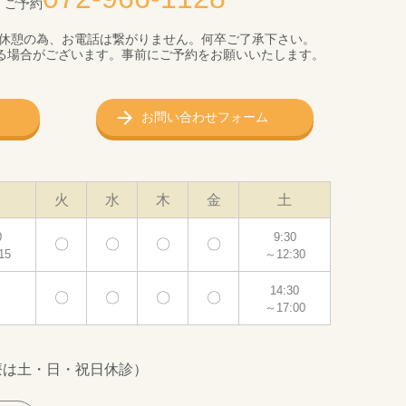
・ご予約
まで昼休憩の為、お電話は繋がりません。何卒ご了承下さい。
る場合がございます。事前にご予約をお願いいたします。
お問い合わせフォーム
火
水
木
金
土
0
9:30
〇
〇
〇
〇
15
～12:30
14:30
〇
〇
〇
〇
～17:00
療は土・日・祝日休診）