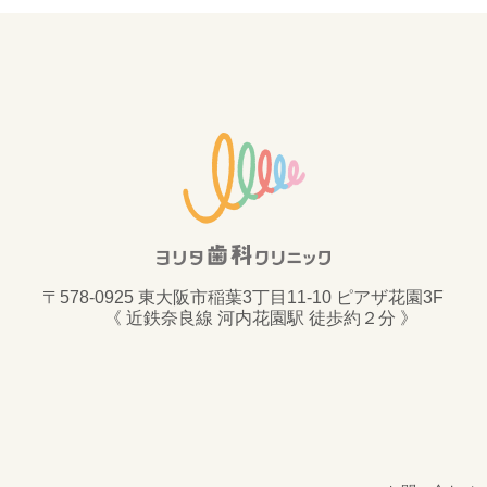
〒578-0925 東大阪市稲葉3丁目11-10 ピアザ花園3F
《 近鉄奈良線 河内花園駅 徒歩約２分 》