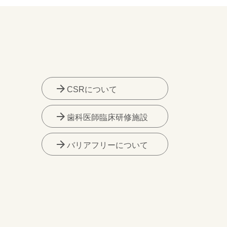
arrow_forward
CSRについて
arrow_forward
歯科医師臨床研修施設
arrow_forward
バリアフリーについて