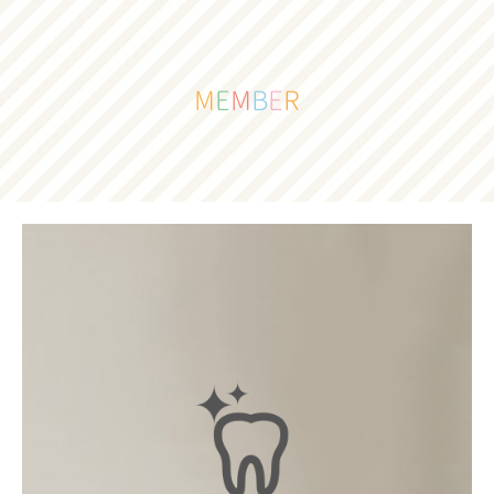
M
E
M
B
E
R