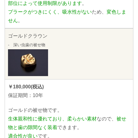
部位によって使用制限があります
。
プラークがつきにくく、吸水性がない
ため、
変色しま
せん
。
ゴールドクラウン
- 深い虫歯の被せ物
￥180,000(税込)
保証期間：10年
ゴールドの被せ物です。
生体親和性に優れており、柔らかい素材
なので、
被せ
物と歯の隙間なく装着
できます。
適合性が良い
です。