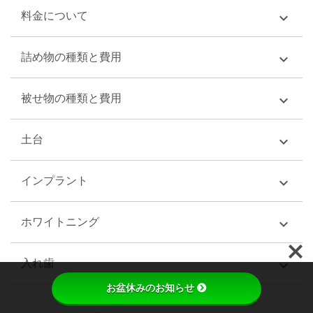
料金について
expand_more
詰め物の種類と費用
expand_more
被せ物の種類と費用
expand_more
土台
expand_more
インプラント
expand_more
ホワイトニング
expand_more
入れ歯
expand_more
phone_iphone
お盆休みのお知らせ
初回予約
採用情報
072-966-1128