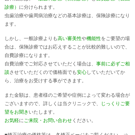
診療）
に分けられます。
虫歯治療や歯周病治療などの基本診療は、保険診療になり
ます。
しかし、一般診療よりも
高い審美性
や
機能性
をご要望の場
合は、保険診療ではお応えすることが比較的難しいので、
自費診療になります。
自費治療でご対応させていただく場合は、
事前に必ずご相
談
させていただくので価格面でも
安心
していただいてか
ら、治療をお受けする事ができます。
また金額は、患者様のご希望や症例によって変わる場合が
ございますので、詳しくは当クリニックで、
じっくりご要
望をお聞き
いたします。
お気軽
に
ご来院・お問い合わせ
ください。
■矯正治療の価格等は、各矯正ページをご覧ください。⇒