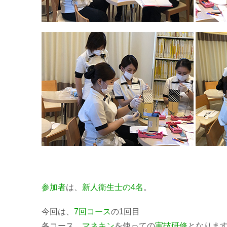
参加者
は、
新人衛生士の4名
。
今回は、
7回コース
の1回目
各コース、
マネキン
を使っての
実技
研修
となりま