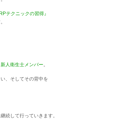
RPテクニックの習得』
す。
、
新人衛生士メンバー
。
らい、そしてその背中を
も継続して行っていきます。