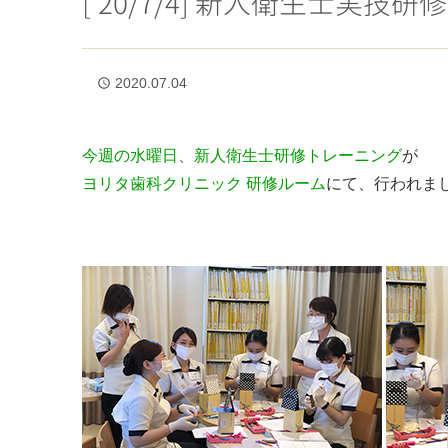
[’20/7/4] 新人衛生士実技研修
2020.07.04
access_time
今週の水曜日
、
新人衛生士研修トレーニング
が
ヨリタ歯科クリニック 研修ルーム
にて、行われま