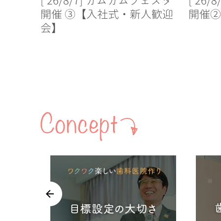
[’26/8/7] カムカムフェスタ
[’26
開催 ③【入社式・新人歓迎
開催②
会】