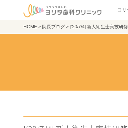
ヨリ
HOME
>
院長ブログ
>
[’20/7/4] 新人衛生士実技