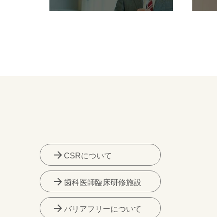
arrow_forward
CSRについて
arrow_forward
歯科医師臨床研修施設
arrow_forward
バリアフリーについて