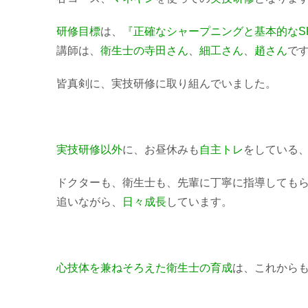
研修目標
は、
『正確なシャープニングと基本的なS
講師は、
衛生士の寺田さん
、
細工さん
、
趙さん
で
皆真剣に、実技研修に取り組んでいました。
実技研修以外
に、
お昼休みも
自主トレ
をしている
ドクターも、衛生士も、
先輩に丁寧に指導
しても
追いながら、
日々成長
しています。
心技体を兼ねそろえた衛生士の育成
は、これから