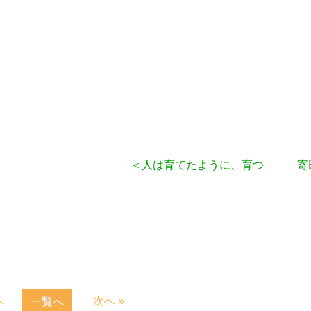
し
＜人は育てたように、育つ 寄田
へ
次へ »
一覧へ