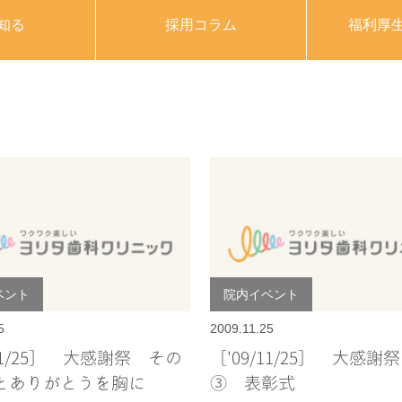
知る
採用コラム
福利厚
ベント
院内イベント
5
2009.11.25
/11/25］ 大感謝祭 その
［'09/11/25］ 大感謝
とありがとうを胸に
③ 表彰式