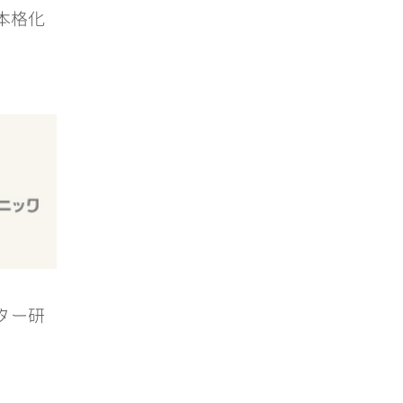
修本格化
クター研