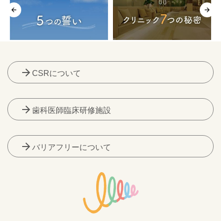
arrow_forward
CSRについて
arrow_forward
歯科医師臨床研修施設
arrow_forward
バリアフリーについて