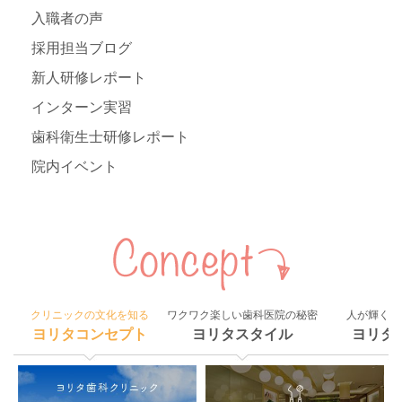
入職者の声
採用担当ブログ
新人研修レポート
インターン実習
歯科衛生士研修レポート
院内イベント
クリニックの文化を知る
ワクワク楽しい歯科医院の秘密
人が輝く組
ヨリタコンセプト
ヨリタスタイル
ヨリタ