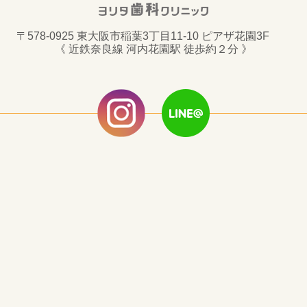
〒578-0925 東大阪市稲葉3丁目11-10 ピアザ花園3F
《 近鉄奈良線 河内花園駅 徒歩約２分 》