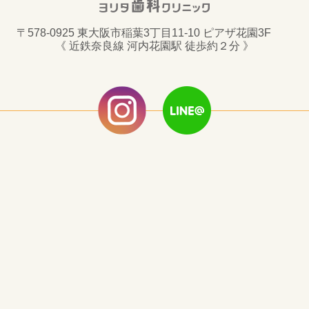
〒578-0925 東大阪市稲葉3丁目11-10 ピアザ花園3F
《 近鉄奈良線 河内花園駅 徒歩約２分 》