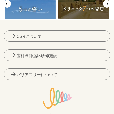
arrow_forward
CSRについて
arrow_forward
歯科医師臨床研修施設
arrow_forward
バリアフリーについて