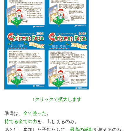
↑クリックで拡大します
準備は、
全て整った
。
持てる全ての力
を、出し切るのみ。
あとは、参加した子供たちに、
最高の感動
を与えるのみ。