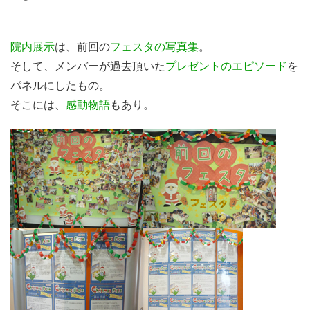
院内展示
は、前回の
フェスタの写真集
。
そして、メンバーが過去頂いた
プレゼントのエピソード
を
パネルにしたもの。
そこには、
感動物語
もあり。