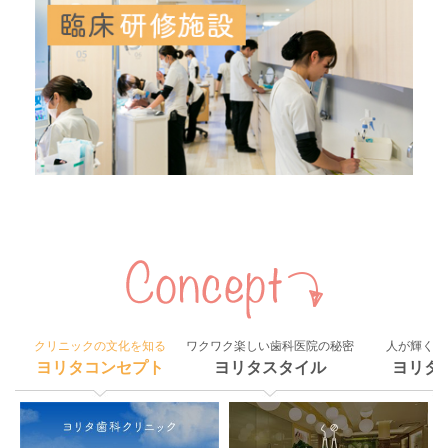
クリニックの文化を知る
ワクワク楽しい歯科医院の秘密
人が輝く組
ヨリタコンセプト
ヨリタスタイル
ヨリタ