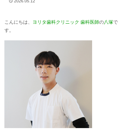
2026.05.12
access_time
こんにちは、
ヨリタ歯科クリニック
歯科医師
の
八塚
で
す。