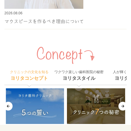
2026.08.06
マウスピースを作るべき理由について
クリニックの文化を知る
ワクワク楽しい歯科医院の秘密
人が輝く組
ヨリタコンセプト
ヨリタスタイル
ヨリタ