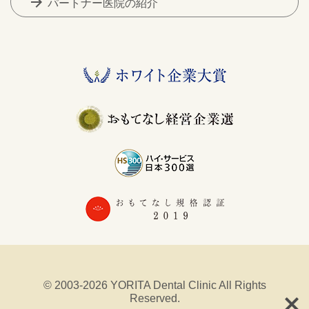
arrow_forward
パートナー医院の紹介
© 2003-2026 YORITA Dental Clinic All Rights
Reserved.