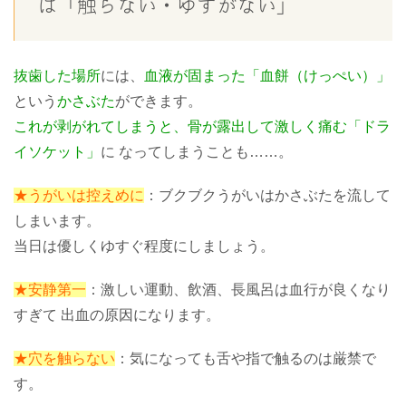
は「触らない・ゆすがない」
抜歯した場所
には、
血液が固まった「血餅（けっぺい）」
という
かさぶた
ができます。
これが剥がれてしまうと、骨が露出して激しく痛む「ドラ
イソケット」
に なってしまうことも……。
★うがいは控えめに
：ブクブクうがいはかさぶたを流して
しまいます。
当日は優しくゆすぐ程度にしましょう。
★安静第一
：激しい運動、飲酒、長風呂は血行が良くなり
すぎて 出血の原因になります。
★穴を触らない
：気になっても舌や指で触るのは厳禁で
す。