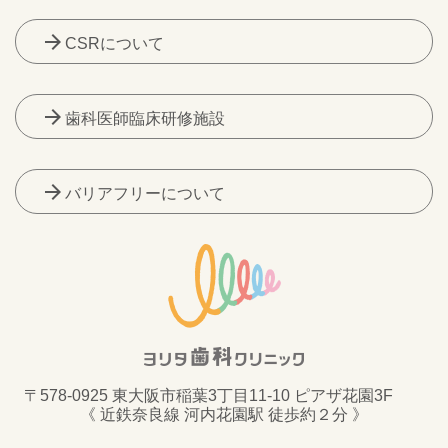
arrow_forward
CSRについて
arrow_forward
歯科医師臨床研修施設
arrow_forward
バリアフリーについて
〒578-0925 東大阪市稲葉3丁目11-10 ピアザ花園3F
《 近鉄奈良線 河内花園駅 徒歩約２分 》