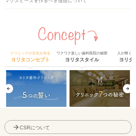
マウスピースを作るべき理由について
クリニックの文化を知る
ワクワク楽しい歯科医院の秘密
人が輝く組
ヨリタコンセプト
ヨリタスタイル
ヨリタ
arrow_forward
CSRについて