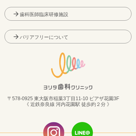
arrow_forward
歯科医師臨床研修施設
arrow_forward
バリアフリーについて
〒578-0925 東大阪市稲葉3丁目11-10 ピアザ花園3F
《 近鉄奈良線 河内花園駅 徒歩約２分 》