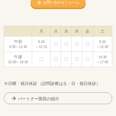
お問い合わせフォーム
月
火
水
木
金
土
午前
9:30
9:30
〇
〇
〇
〇
9:30～12:45
～12:15
～12:30
午後
14:30
〇
〇
〇
〇
〇
15:00～18:30
～17:00
※日曜・祝日休診 （訪問診療は土・日・祝日休診）
arrow_forward
パートナー医院の紹介