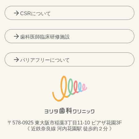
arrow_forward
CSRについて
arrow_forward
歯科医師臨床研修施設
arrow_forward
バリアフリーについて
〒578-0925 東大阪市稲葉3丁目11-10 ピアザ花園3F
《 近鉄奈良線 河内花園駅 徒歩約２分 》