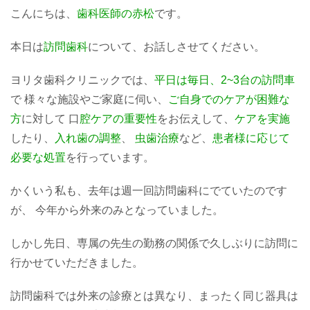
こんにちは、
歯科医師の赤松
です。
本日は
訪問歯科
について、お話しさせてください。
ヨリタ歯科クリニックでは、
平日は毎日、2~3台の訪問車
で 様々な施設やご家庭に伺い、
ご自身でのケアが困難な
方
に対して 口
腔ケアの重要性
をお伝えして、
ケアを実施
したり、
入れ歯の調整
、
虫歯治療
など、
患者様に応じて
必要な処置
を行っています。
かくいう私も、去年は週一回訪問歯科にでていたのです
が、 今年から外来のみとなっていました。
しかし先日、専属の先生の勤務の関係で久しぶりに訪問に
行かせていただきました。
訪問歯科では外来の診療とは異なり、まったく同じ器具は