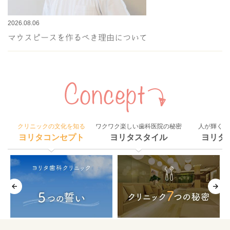
2026.08.06
マウスピースを作るべき理由について
クリニックの文化を知る
ワクワク楽しい歯科医院の秘密
人が輝く組
ヨリタコンセプト
ヨリタスタイル
ヨリタ