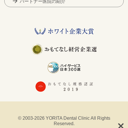
arrow_forward
パートナー医院の紹介
© 2003-2026 YORITA Dental Clinic All Rights
Reserved.