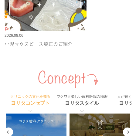
2026.08.06
小児マウスピース矯正のご紹介
クリニックの文化を知る
ワクワク楽しい歯科医院の秘密
人が輝く組
ヨリタコンセプト
ヨリタスタイル
ヨリタ