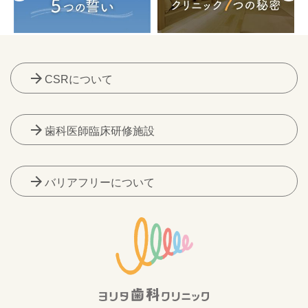
arrow_forward
CSRについて
arrow_forward
歯科医師臨床研修施設
arrow_forward
バリアフリーについて