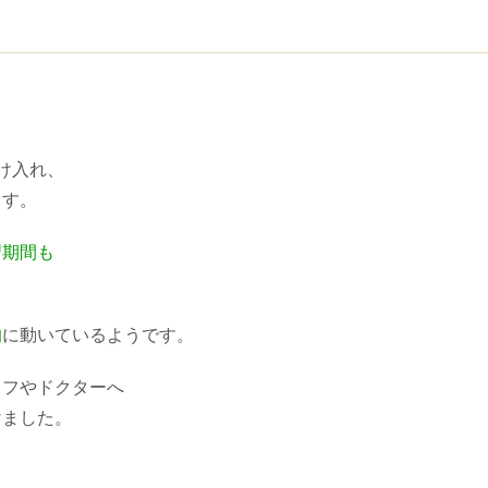
け入れ、
ます。
習期間も
的
に動いているようです。
ッフやドクターへ
けました。
も