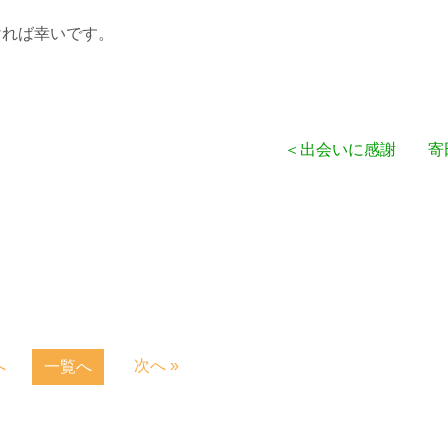
ければ幸いです。
＜出会いに感謝 寄田
へ
次へ »
一覧へ