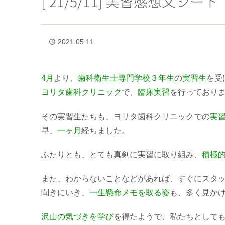
[’21/5/11] 実習感想文シート
2021.05.11
access_time
4月
より、
歯科衛生士専門学校
３年生
の
実習生
を受
ヨリタ歯科クリニック
で、
臨床
実習
を行っており
その実習生たちも、ヨリタ歯科クリニックでの
実
早、
一ヶ月
経ちました。
ふたりとも、とても真剣に実習に取り組み、
積極
また、わからないことなどがあれば、すぐにスタ
聞きにいき、
一生懸命メモを取る
姿
も、多く見か
沢山の気づきを学び
を得たようで、私たちとして