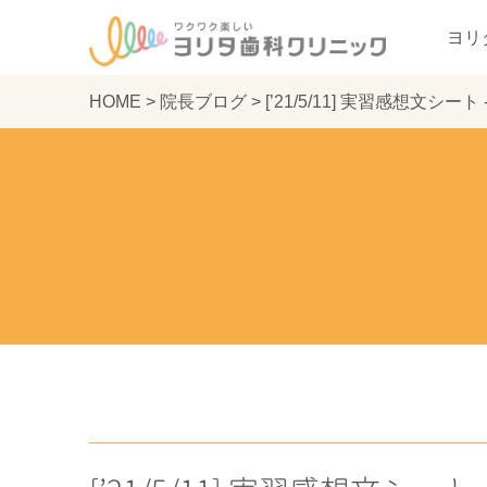
ヨリ
HOME
>
院長ブログ
>
[’21/5/11] 実習感想文シ