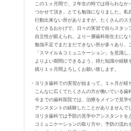
この１ヶ月間で、２年生の時では得られなかっ
つかせて頂き、とても勉強になりました。私自
行動出来ない所がありますが、たくさんのスタ
くださるおかげで、日々の実習で自らスタッフ
自立性が鍛えられ、より一層歯科衛生士にな
勉強不足でまだまだできない所が多々あり、ご
「スマイル＆コミュニケーション」を意識し、
よりよい期間にできるよう、得た知識や経験を
残り１ヶ月間よろしくお願い致します。
・ヨリタ歯科での実習が始まって、１ヶ月が経
こんなに広くてたくさんの方が働いている歯科
今までの歯科医院では、治療をメインで見学や
アシスタントの経験したことがありませんで
ヨリタ歯科では予防の見学やアシスタントをさ
コミュニケーションの取り方や、予防の流れを