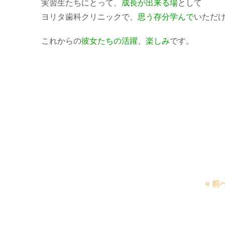
実習生たちにとって、
成長が出来る場
として
ヨリタ歯科クリニックで、
思う存分学んで
いただ
これからの
彼女たちの活
躍
、
楽しみ
です。
« 前