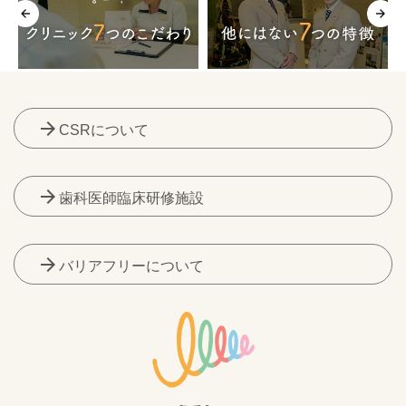
arrow_forward
CSRについて
arrow_forward
歯科医師臨床研修施設
arrow_forward
バリアフリーについて