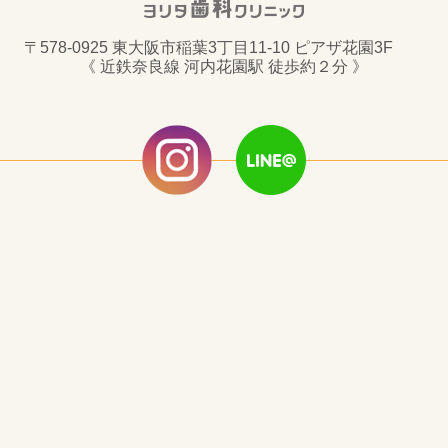
〒578-0925 東大阪市稲葉3丁目11-10 ピアザ花園3F
《 近鉄奈良線 河内花園駅 徒歩約２分 》