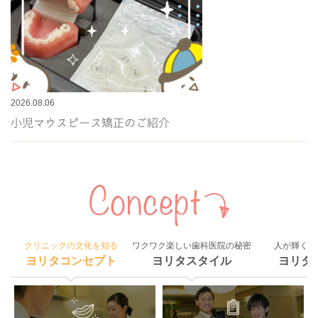
2026.08.06
小児マウスピース矯正のご紹介
クリニックの文化を知る
ワクワク楽しい歯科医院の秘密
人が輝く組
ヨリタコンセプト
ヨリタスタイル
ヨリタ