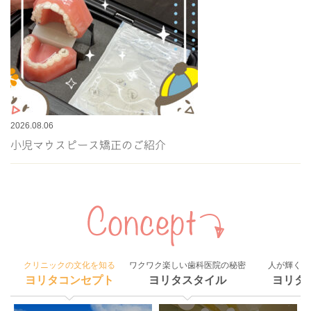
2026.08.06
小児マウスピース矯正のご紹介
クリニックの文化を知る
ワクワク楽しい歯科医院の秘密
人が輝く組
ヨリタコンセプト
ヨリタスタイル
ヨリタ