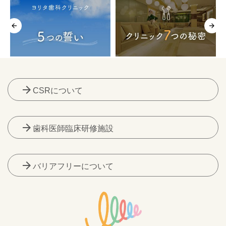
arrow_forward
CSRについて
arrow_forward
歯科医師臨床研修施設
arrow_forward
バリアフリーについて