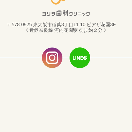
〒578-0925 東大阪市稲葉3丁目11-10 ピアザ花園3F
《 近鉄奈良線 河内花園駅 徒歩約２分 》