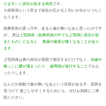
ります）に炎症が起きる病気
です。
※篩骨洞という所まで炎症が広がると匂いが分かりづらく
なります。
副鼻腔炎の真っ只中、走ると歯が痛いなあと思ったのです
が、 実は
上顎洞炎（副鼻腔炎の中でも上顎洞に炎症が起
きたもの）になると、 奥歯や歯茎が痛くなることがあり
ます
。
上顎洞炎は鼻の炎症が原因で発症するだけでなく、
虫歯や
根っこに膿が溜まったり、 歯周病が進行すること
でもな
ったりします。
なんだか振動で歯が痛いなあという症状がある方、原因を
見つけて 過ごしやすくするためにも、ぜひお気軽にご来
院ください。