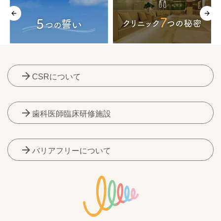
arrow_forward
CSRについて
arrow_forward
歯科医師臨床研修施設
arrow_forward
バリアフリーについて