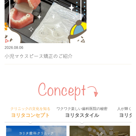
2026.08.06
小児マウスピース矯正のご紹介
クリニックの文化を知る
ワクワク楽しい歯科医院の秘密
人が輝く組
ヨリタコンセプト
ヨリタスタイル
ヨリタ