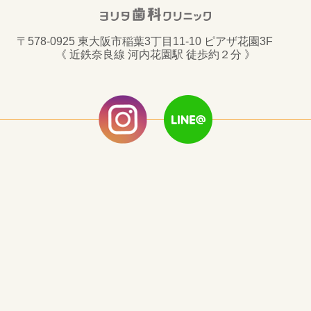
〒578-0925 東大阪市稲葉3丁目11-10 ピアザ花園3F
《 近鉄奈良線 河内花園駅 徒歩約２分 》