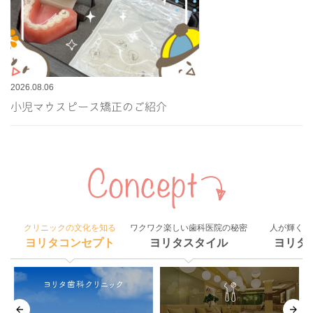
2026.08.06
小児マウスピース矯正のご紹介
クリニックの文化を知る
ワクワク楽しい歯科医院の秘密
人が輝く組
ヨリタコンセプト
ヨリタスタイル
ヨリタ