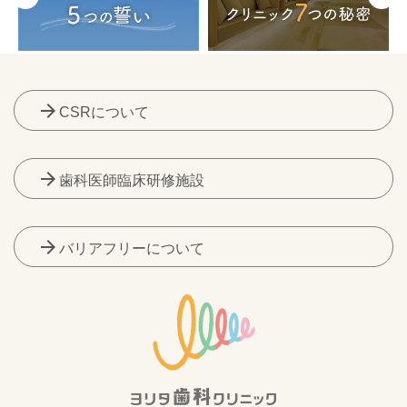
arrow_forward
CSRについて
arrow_forward
歯科医師臨床研修施設
arrow_forward
バリアフリーについて