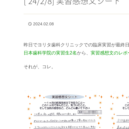
[’24/2/8] 実習感想文シート
2024.02.08
access_time
昨日でヨリタ歯科クリニックでの臨床実習が最終
日本歯科学院の実習生2名
から、
実習感想文のレポ
それが、コレ。