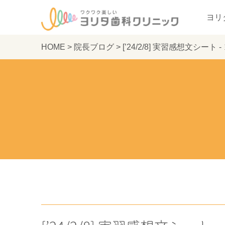
ヨリ
HOME
>
院長ブログ
>
[’24/2/8] 実習感想文シー