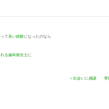
とって
良い経験
になったのなら
される歯科衛生士
に
＜出会いに感謝 寄田