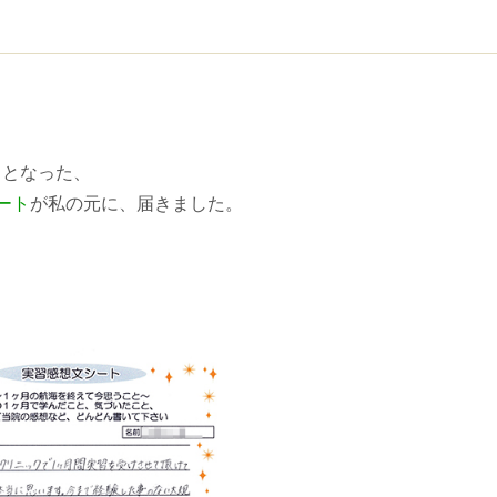
日となった、
ート
が私の元に、届きました。