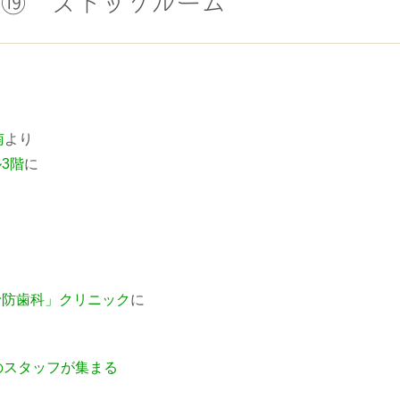
ーリー⑲ ストックルーム
南
より
3階
に
。
予防歯科」クリニック
に
のスタッフが集まる