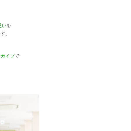
思い
を
ます。
ーカイブ
で
』