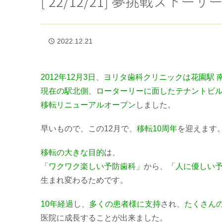
[’22/12/21] 夢挑戦スト
2022.12.21
access_time
2012年12月3日
、
ヨリタ歯科クリニックは花園駅 
現在の駅北側、ローターリーに面したテナントビル
移転リニューアルオープン
しました。
早いもので、この12月で、
移転10周年
を迎えます
移転の大きな目的
は、
「ワクワク楽しい予防歯科」
から、
「人に優しい
生まれ変わるためです。
10年経過
し、
多くの患者様に支持
され、
たくさん
医院に成長することが出来ました。