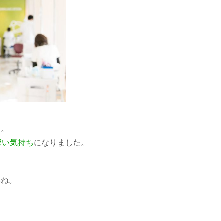
回
。
深い気持ち
になりました。
いね。