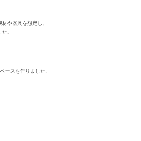
機材や器具
を
想定
し、
した。
スペース
を作りました。