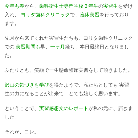
今年も春
から、
歯科衛生士専門学校
３年生
の
実習生
を受け
入れ、
ヨリタ歯科クリニック
で、
臨床
実習
を行っており
ます。
先月から来てくれた実習生たちも、ヨリタ歯科クリニック
での
実習期間も
早、
一ヶ月
経ち、本日最終日となりまし
た。
ふたりとも、笑顔で一生懸命臨床実習をして頂きました。
沢山の気づきを学び
を得たようで、私たちとしても 実習
生の力になることが出来て、とても嬉しく思います。
ということで、
実習感想文のレポート
が私の元に、届きま
した。
それが、コレ。