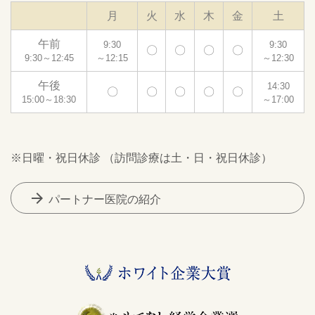
月
火
水
木
金
土
午前
9:30
9:30
〇
〇
〇
〇
9:30～12:45
～12:15
～12:30
午後
14:30
〇
〇
〇
〇
〇
15:00～18:30
～17:00
※日曜・祝日休診 （訪問診療は土・日・祝日休診）
arrow_forward
パートナー医院の紹介