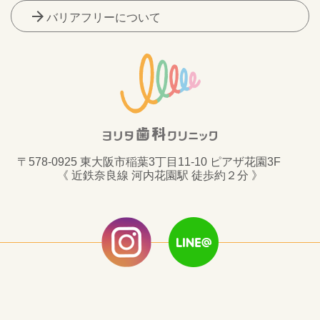
arrow_forward
バリアフリーについて
〒578-0925 東大阪市稲葉3丁目11-10 ピアザ花園3F
《 近鉄奈良線 河内花園駅 徒歩約２分 》