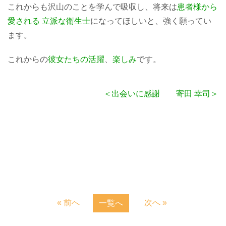
これからも沢山のことを学んで吸収し、
将来は
患者様から
愛される
立派な衛生士
になってほしいと、強く願ってい
ます。
これからの
彼女たちの活
躍
、
楽しみ
です。
＜出会いに感謝 寄田 幸司＞
« 前へ
次へ »
一覧へ