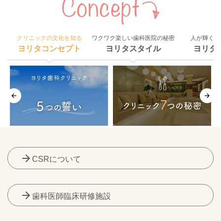
クリニックの文化を知る
ワクワク楽しい歯科医院の秘密
人が輝く組
ヨリタコンセプト
ヨリタスタイル
ヨリタ
arrow_forward
CSRについて
arrow_forward
歯科医師臨床研修施設