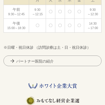
月
火
水
木
金
土
午前
9:30
9:30
〇
〇
〇
〇
9:30～12:45
～12:15
～12:30
午後
14:30
〇
〇
〇
〇
〇
15:00～18:30
～17:00
※日曜・祝日休診 （訪問診療は土・日・祝日休診）
arrow_forward
パートナー医院の紹介