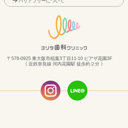
arrow_forward
バリアフリーについて
〒578-0925 東大阪市稲葉3丁目11-10 ピアザ花園3F
《 近鉄奈良線 河内花園駅 徒歩約２分 》