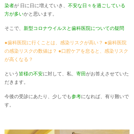
染者
が 日に日に増えていき、
不安な日々を過ごしている
方が多い
かと思います。
そこで、
新型コロナウイルスと歯科医院についての疑問
●歯科医院に行くことは、感染リスクが高い？ ●歯科医院
の感染リスクの数値は？ ●口腔ケアを怠ると、感染リスク
が高くなる？
という
皆様の不安
に対して、私、
寄田
がお答えさせていた
だきます。
今後の受診にあたり、少しでも
参考
になれば、有り難いで
す。