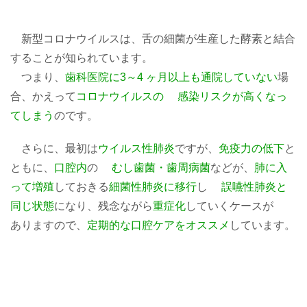
新型コロナウイルスは、舌の細菌が生産した酵素と結合
することが知られています。
つまり、
歯科医院に3～4 ヶ月以上も通院していない
場
合、かえって
コロナウイルスの 感染リスクが高くなっ
てしまう
のです。
さらに、最初は
ウイルス性肺炎
ですが、
免疫力の低下
と
ともに、
口腔内
の
むし歯菌・歯周病菌
などが、
肺に入
って増殖
しておきる
細菌性肺炎に移行
し
誤嚥性肺炎と
同じ状態
になり、残念ながら
重症化
していくケースが
ありますので、
定期的な口腔ケアをオススメ
しています。