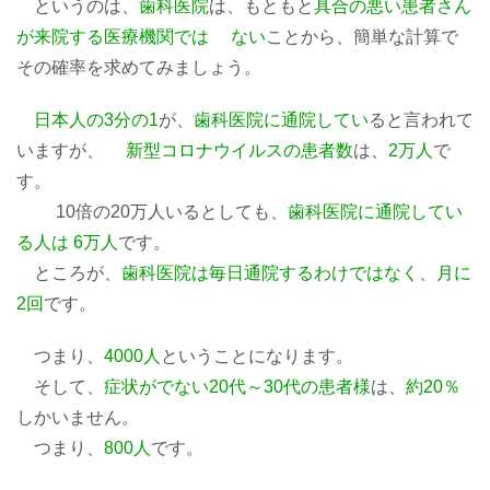
というのは、
歯科医院
は、もともと
具合の悪い患者さん
が来院する医療機関では ない
ことから、簡単な計算で
その確率を求めてみましょう。
日本人の3分の1
が、
歯科医院に通院してい
ると言われて
いますが、
新型コロナウイルスの患者数
は、
2万人
で
す。
10倍の20万人いるとしても、
歯科医院に通院してい
る人は 6万人
です。
ところが、
歯科医院は毎日通院するわけではなく、月に
2回
です。
つまり、
4000人
ということになります。
そして、
症状がでない20代～30代の患者様
は、
約20％
しかいません。
つまり、
800人
です。