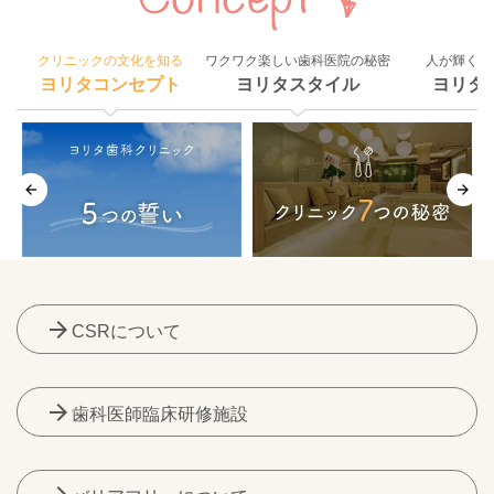
クリニックの文化を知る
ワクワク楽しい歯科医院の秘密
人が輝く組
ヨリタコンセプト
ヨリタスタイル
ヨリタ
arrow_forward
CSRについて
arrow_forward
歯科医師臨床研修施設