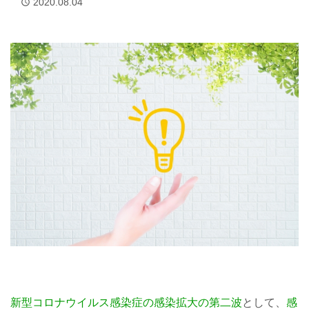
2020.08.04
access_time
新型コロナウイルス感染症の
感染拡大の第二波
として、
感