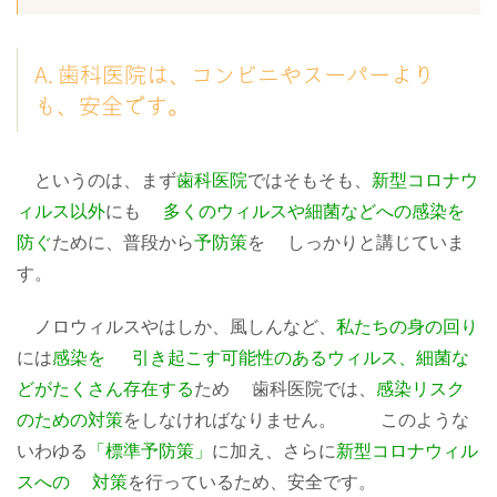
A. 歯科医院は、コンビニやスーパーより
も、安全です。
というのは、まず
歯科医院
ではそもそも、
新型コロナウ
ィルス以外
にも
多くのウィルスや細菌などへの感染を
防ぐ
ために、普段から
予防策
を しっかりと講じていま
す。
ノロウィルスやはしか、風しんなど、
私たちの身の回り
には
感染を 引き起こす可能性のあるウィルス、細菌な
どがたくさん存在する
ため 歯科医院では、
感染リスク
のための対策
をしなければなりません。 このような
いわゆる
「標準予防策」
に加え、さらに
新型コロナウィル
スへの 対策
を行っているため、安全です。