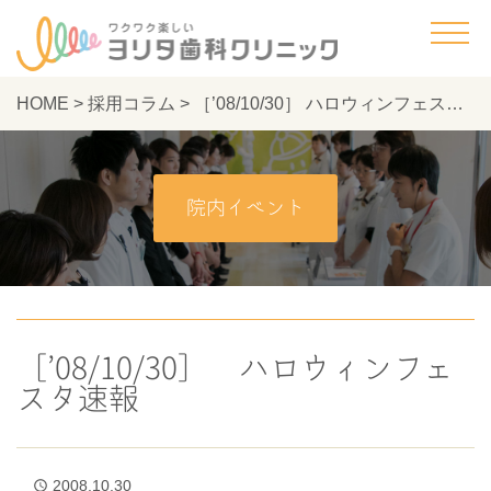
HOME
>
採用コラム
>
［’08/10/30］ ハロウィンフェスタ速報 - ヨリタ歯科クリニック
院内イベント
［’08/10/30］ ハロウィンフェ
スタ速報
2008.10.30
access_time