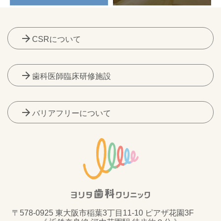
arrow_forward
CSRについて
arrow_forward
歯科医師臨床研修施設
arrow_forward
バリアフリーについて
〒578-0925 東大阪市稲葉3丁目11-10 ピアザ花園3F