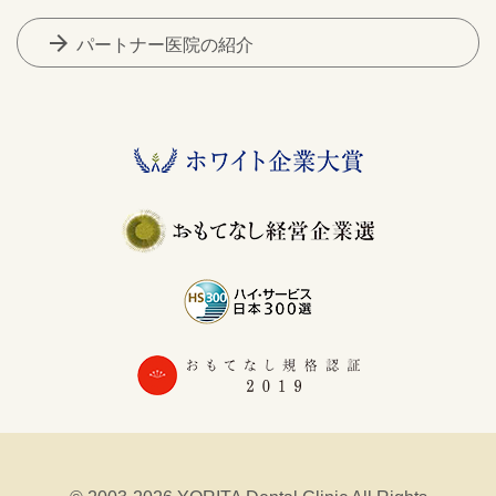
arrow_forward
パートナー医院の紹介