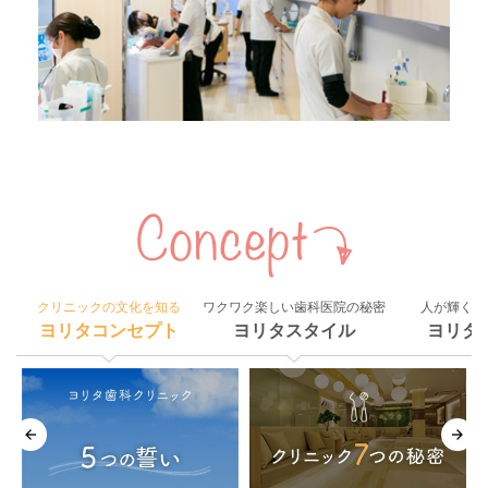
クリニックの文化を知る
ワクワク楽しい歯科医院の秘密
人が輝く組
ヨリタコンセプト
ヨリタスタイル
ヨリタ