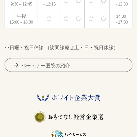
〇
〇
〇
〇
9:30～12:45
～12:15
～12:30
午後
14:30
〇
〇
〇
〇
〇
15:00～18:30
～17:00
※日曜・祝日休診 （訪問診療は土・日・祝日休診）
arrow_forward
パートナー医院の紹介