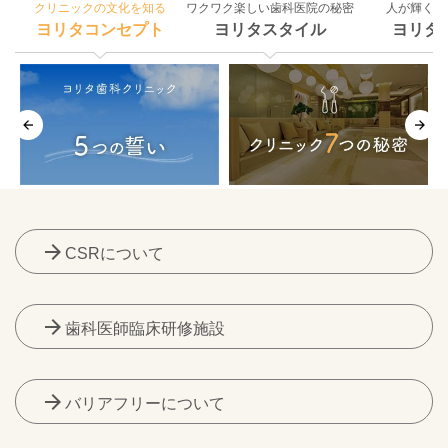
クリニックの文化を知る
ワクワク楽しい歯科医院の秘密
人が輝く組
ヨリタコンセプト
ヨリタスタイル
ヨリタ
arrow_forward
CSRについて
arrow_forward
歯科医師臨床研修施設
arrow_forward
バリアフリーについて