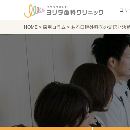
ヨリ
HOME
>
採用コラム
>
ある口腔外科医の覚悟と決断