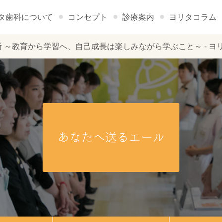
タ歯科について
コンセプト
診療案内
ヨリタコラム
 ～教育から学習へ、自己成長は楽しみながら学ぶこと～ - ヨ
あなたへ送るエール