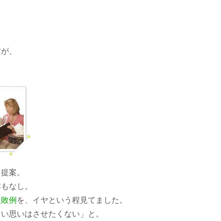
方が、
と提案。
本もなし。
失敗例
を、イヤという程見てました。
らい思いはさせたくない」と。