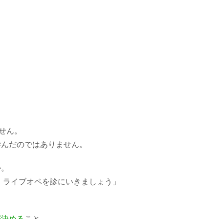
せん。
学んだのではありません。
か。
、ライブオペを診にいきましょう」
が決める
こと。