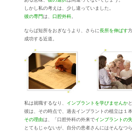
しかし私の考えは、少し違っていました。
彼の専門
は、
口腔外科
。
ならば短所をおぎなうより、さらに
長所を伸ばす
成功する近道。
私は就職するなり、
インプラントを学びませんか
彼は、その時点で、過去インプラントの植立は１
その理由
は、「口腔外科の外来で
インプラントの
とてもじゃないが、自分の患者さんにはそんなつ