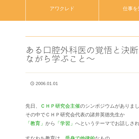
アワクレド
仕事を
ある口腔外科医の覚悟と決断
ながら学ぶこと～
2006.01.01
access_time
先日、
ＣＨＰ研究会主催
のシンポジウムがありま
その中でＣＨＰ研究会代表の諸井英徳先生か
「教育」
から
「学習」
へというテーマでお話しさ
すなわち教育は、
受身で他律的
なもの