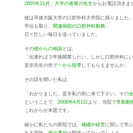
2005年11月、大学の後輩の先生
からお電話頂きま
彼は卒後大阪大学の口腔外科大学院に残りました
学位も取り、
関連病院の口腔外科勤務
。
日々忙しい毎日を送っていました。
その
彼からの相談
とは、
「出来れば３年後開業したい。しかし口腔外科に
是非先生の所で
一から指導
してもらえませんか」
その話を聞いた私は、
「わかりました。是非私の所に来て下さい。その
ということで、
2006年4月1日
より、当院で
常勤勤
これからが本題です。
確かに私たちの医院では、
補綴や経営
に関して学
ある意味、
彼の選択
は間違ってないでしょう。