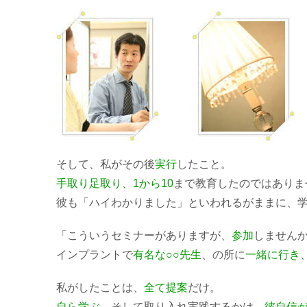
そして、私がその後
実行
したこと。
手取り足取り、1から10
まで教育したのではありま
彼も「ハイわかりました」といわれるがままに、
「こういうセミナーがありますが、
参加
しません
インプラントで
有名な○○先生
、の所に
一緒に行き
私がしたことは、
全て提案
だけ。
自ら学ぶ
、そして取り入れ実践するかは、
彼自信