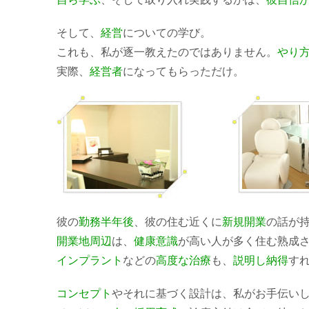
そして、
経営
についての学び。
これも、私が逐一教えたのではありません。
やり
実際、
経営者
になってもらっただけ。
彼の
勤務半年後
、彼の住む近くに
新規開業
の話が
開業地周辺
は、
健康意識
が高い人が多く住む熟成
インプラント
などの
高度な治療
も、
説明し納得
す
コンセプト
やそれに基づく設計は、私がお手伝い