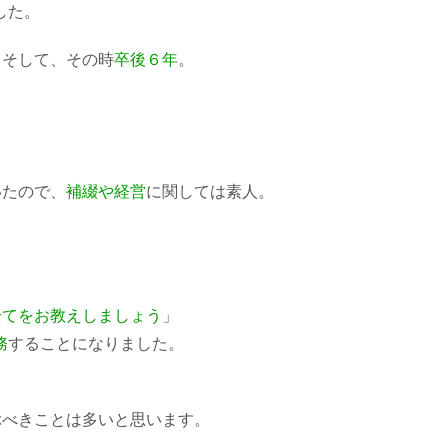
した。
。そして、その時
卒後６年
。
いたので、
補綴や経営
に関しては素人。
全てをお教えしましょう
」
務
することになりました。
ぶべきことは多いと思います。