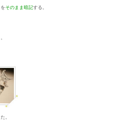
とを
そのまま暗記
する。
く
。
。
した。