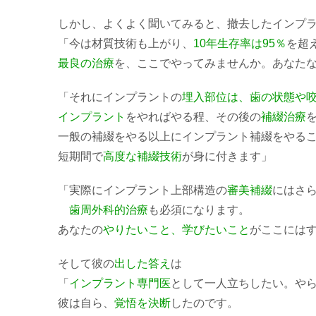
しかし、よくよく聞いてみると、撤去したインプ
「今は材質技術も上がり、
10年生存率は95％
を超
最良の治療
を、ここでやってみませんか。あなた
「それにインプラントの
埋入部位は、歯の状態や
インプラント
をやればやる程、その後の
補綴治療
一般の補綴をやる以上にインプラント補綴をやる
短期間で
高度な補綴技術
が身に付きます」
「実際にインプラント上部構造の
審美補綴
にはさ
歯周外科的治療
も必須になります。
あなたの
やりたいこと、学びたいこと
がここには
そして彼の
出した答え
は
「
インプラント専門医
として一人立ちしたい。や
彼は自ら、
覚悟を決断
したのです。