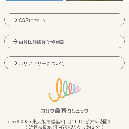
arrow_forward
CSRについて
arrow_forward
歯科医師臨床研修施設
arrow_forward
バリアフリーについて
〒578-0925 東大阪市稲葉3丁目11-10 ピアザ花園3F
《 近鉄奈良線 河内花園駅 徒歩約２分 》