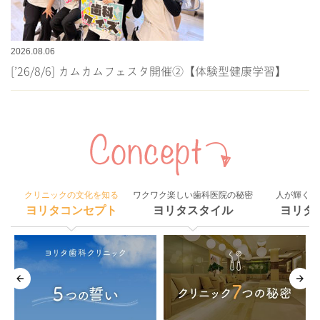
2026.08.06
[’26/8/6] カムカムフェスタ開催②【体験型健康学習】
クリニックの文化を知る
ワクワク楽しい歯科医院の秘密
人が輝く組
ヨリタコンセプト
ヨリタスタイル
ヨリタ