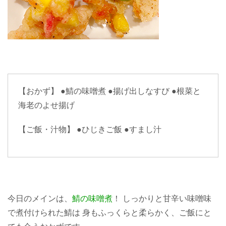
【おかず】
●鯖の味噌煮
●揚げ出しなすび
●根菜と
海老のよせ揚げ
【ご飯・汁物】 ●ひじきご飯 ●すまし汁
今日のメインは、
鯖の味噌煮
！ しっかりと甘辛い味噌味
で煮付けられた鯖は 身もふっくらと柔らかく、ご飯にと