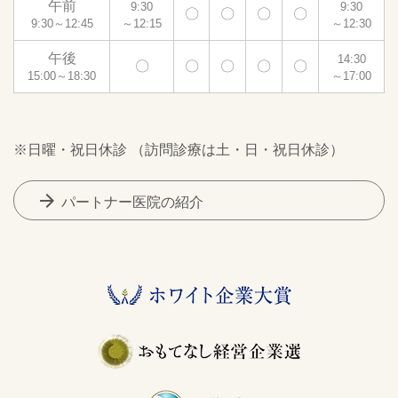
午前
9:30
9:30
〇
〇
〇
〇
9:30～12:45
～12:15
～12:30
午後
14:30
〇
〇
〇
〇
〇
15:00～18:30
～17:00
※日曜・祝日休診 （訪問診療は土・日・祝日休診）
arrow_forward
パートナー医院の紹介