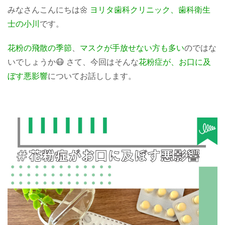
みなさんこんにちは🌼
ヨリタ歯科クリニック、歯科衛生
士の小川
です。
花粉の飛散の季節
、
マスクが手放せない方も多い
のではな
いでしょうか😷 さて、今回はそんな
花粉症が、お口に及
ぼす悪影響
についてお話しします。