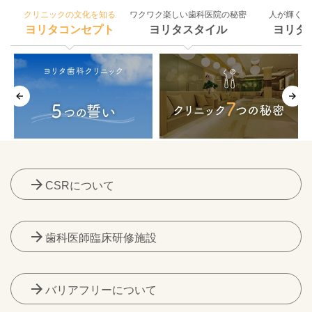
クリニックの文化を知る
ワクワク楽しい歯科医院の秘密
人が輝く組
ヨリタコンセプト
ヨリタスタイル
ヨリタ
arrow_forward
CSRについて
arrow_forward
歯科医師臨床研修施設
arrow_forward
バリアフリーについて