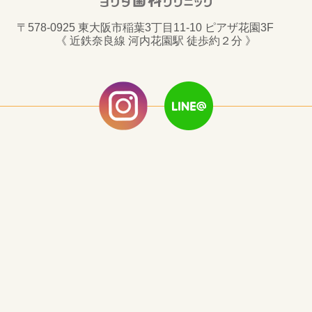
〒578-0925 東大阪市稲葉3丁目11-10 ピアザ花園3F
《 近鉄奈良線 河内花園駅 徒歩約２分 》