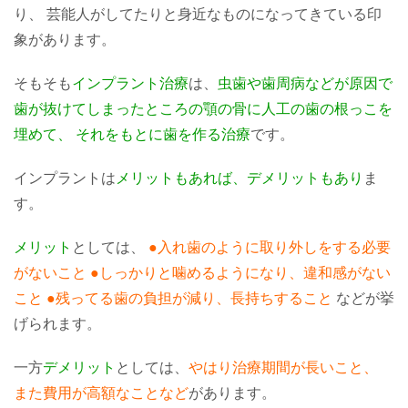
り、 芸能人がしてたりと身近なものになってきている印
象があります。
そもそも
インプラント治療
は、
虫歯や歯周病などが原因で
歯が抜けてしまったところの顎の骨に人工の歯の根っこを
埋めて、 それをもとに歯を作る治療
です。
インプラントは
メリットもあれば、デメリットもあり
ま
す。
メリット
としては、
●入れ歯のように取り外しをする必要
がないこと
●しっかりと噛めるようになり、違和感がない
こと
●残ってる歯の負担が減り、長持ちすること
などが挙
げられます。
一方
デメリット
としては、
やはり治療期間が長いこと、
また費用が高額なことなど
があります。