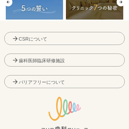
arrow_forward
CSRについて
arrow_forward
歯科医師臨床研修施設
arrow_forward
バリアフリーについて