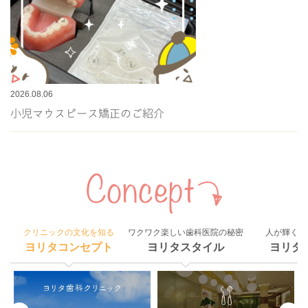
2026.08.06
小児マウスピース矯正のご紹介
クリニックの文化を知る
ワクワク楽しい歯科医院の秘密
人が輝く組
ヨリタコンセプト
ヨリタスタイル
ヨリタ