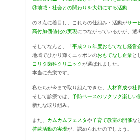
③地域・社会との関わりを大切にする活動
の３点に着目し、これらの仕組み・活動が
サー
高付加価値化の実現
につながっているかが、選
そしてなんと、「
平成２５年度おもてなし経営
地域でひかり輝くニッポンの
おもてなし企業
と
ヨリタ歯科クリニック
が選ばれました。
本当に光栄です。
私たちが今まで取り組んできた、
人材育成
や
社
そして診療では、
予防ベースのワクワク楽しい
新たな取り組み。
また、
カムカムフェスタ
や
子育て教室の開催
な
啓蒙活動の実現
が、認められたのでしょう。