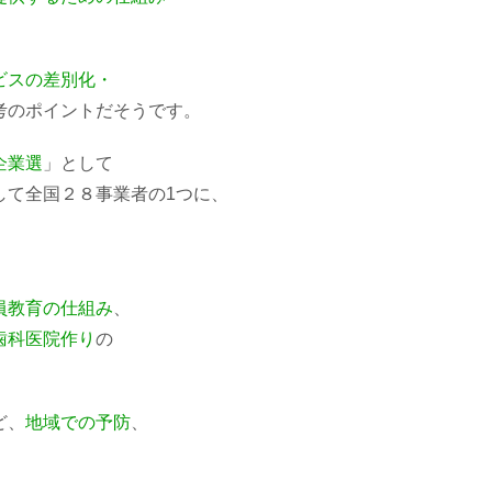
ビスの差別化・
考のポイントだそうです。
企業選
」として
して全国２８事業者の1つに、
員教育の仕組み
、
歯科医院作り
の
ど、
地域での予防
、