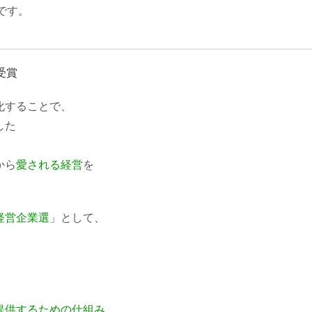
です。
受賞
化することで、
した
から
愛される経営
を
経営企業選
」として、
、
提供するための仕組み