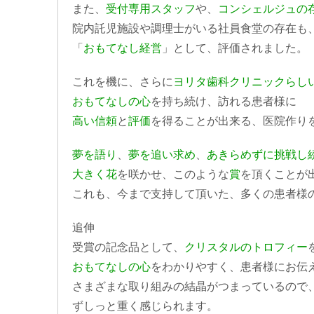
また、
受付専用スタッフ
や、
コンシェルジュの
院内託児施設や調理士がいる社員食堂の存在も
「
おもてなし経営
」として、評価されました。
これを機に、さらに
ヨリタ歯科クリニックらし
おもてなしの心
を持ち続け、訪れる患者様に
高い信頼
と
評価
を得ることが出来る、医院作り
夢を語り
、
夢を追い求め
、
あきらめずに挑戦し
大きく花
を咲かせ、このような
賞
を頂くことが
これも、今まで支持して頂いた、多くの患者様
追伸
受賞の記念品として、
クリスタルのトロフィー
おもてなしの心
をわかりやすく、患者様にお伝
さまざまな取り組みの結晶がつまっているので
ずしっと重く感じられます。