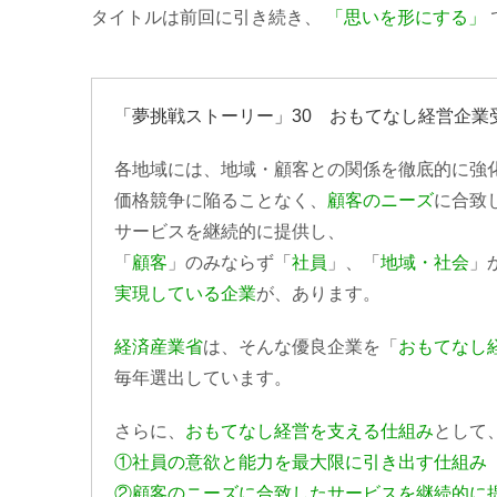
タイトルは前回に引き続き、
「思いを形にする」
「夢挑戦ストーリー」30 おもてなし経営企業
各地域には、地域・顧客との関係を徹底的に強
価格競争に陥ることなく、
顧客のニーズ
に合致
サービスを継続的に提供し、
「
顧客
」のみならず「
社員
」、「
地域・社会
」
実現している企業
が、あります。
経済産業省
は、そんな優良企業を「
おもてなし
毎年選出しています。
さらに、
おもてなし経営を支える仕組み
として
①社員の意欲と能力を最大限に引き出す仕組み
②顧客のニーズに合致したサービスを継続的に