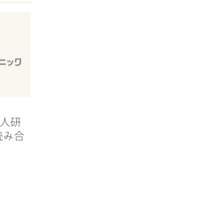
社新人研
読み合