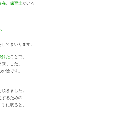
存在
、
保育士
がいる
、
い
をしてまいります。
続けた
ことで、
出来ました。
のお陰です。
を頂きました。
えするための
、手に取ると、