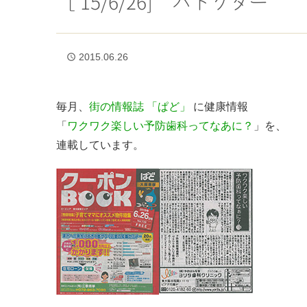
［’15/6/26] パドクター
2015.06.26
access_time
毎月、
街の情報誌 「ぱど」
に健康情報
「
ワクワク楽しい予防歯科ってなあに？
」を、
連載しています。