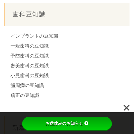
歯科豆知識
インプラントの豆知識
一般歯科の豆知識
予防歯科の豆知識
審美歯科の豆知識
小児歯科の豆知識
歯周病の豆知識
矯正の豆知識
phone_iphone
お盆休みのお知らせ
新着記事
初回予約
採用情報
072-966-1128