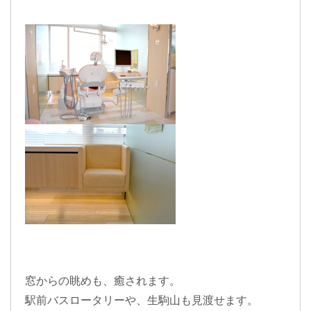
窓からの眺め
も、
癒され
ます。
駅前バスロータリーや、
生駒山
も見渡せます。