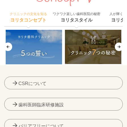
クリニックの文化を知る
ワクワク楽しい歯科医院の秘密
人が輝く組
ヨリタコンセプト
ヨリタスタイル
ヨリタ
arrow_forward
CSRについて
arrow_forward
歯科医師臨床研修施設
arrow_forward
バリアフリーについて