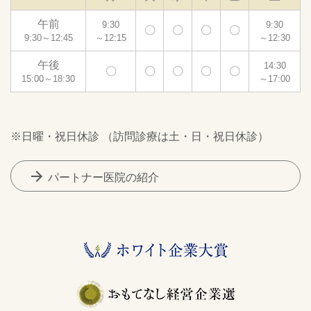
午前
9:30
9:30
〇
〇
〇
〇
9:30～12:45
～12:15
～12:30
午後
14:30
〇
〇
〇
〇
〇
15:00～18:30
～17:00
※日曜・祝日休診 （訪問診療は土・日・祝日休診）
arrow_forward
パートナー医院の紹介