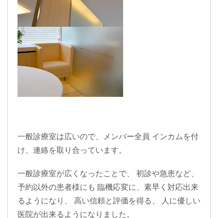
一般診療室は広いので、メンバー全員
インカム
を付
け、
連絡
を取り合っています。
一般診療室が広くなったことで、 初診や急患など、
予約以外の患者様
にも
臨機応変
に、
素早く対応
出来
るようになり、
高い信頼と評価
を得る、
人に優しい
医院
が出来るようになりました。