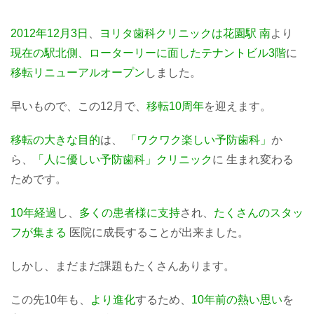
2012年12月3日
、
ヨリタ歯科クリニックは花園駅 南
より
現在の駅北側、ローターリーに面したテナントビル3階
に
移転リニューアルオープン
しました。
早いもので、この12月で、
移転10周年
を迎えます。
移転の大きな目的
は、
「ワクワク楽しい予防歯科」
か
ら、
「人に優しい予防歯科」クリニック
に 生まれ変わる
ためです。
10年経過
し、
多くの患者様に支持
され、
たくさんのスタッ
フが集まる
医院に成長することが出来ました。
しかし、まだまだ課題もたくさんあります。
この先10年も、
より進化
するため、
10年前の熱い思い
を