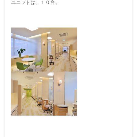
ユニット
は、
１０台
。