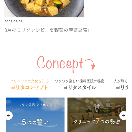
2026.08.08
8月のヨリタレシピ「夏野菜の麻婆豆腐」
クリニックの文化を知る
ワクワク楽しい歯科医院の秘密
人が輝く組
ヨリタコンセプト
ヨリタスタイル
ヨリタ