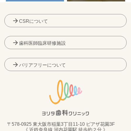
arrow_forward
CSRについて
arrow_forward
歯科医師臨床研修施設
arrow_forward
バリアフリーについて
〒578-0925 東大阪市稲葉3丁目11-10 ピアザ花園3F
《 近鉄奈良線 河内花園駅 徒歩約２分 》