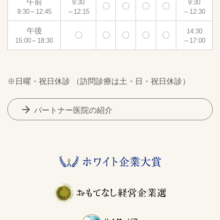
午前
9:30
9:30
〇
〇
〇
〇
9:30～12:45
～12:15
～12:30
午後
14:30
〇
〇
〇
〇
〇
15:00～18:30
～17:00
※日曜・祝日休診 （訪問診療は土・日・祝日休診）
arrow_forward
パートナー医院の紹介