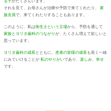
る子
がたくさんいます。
それを見て、お母さんが治療や予防で来てくれたり、
家
族全員
で、来てくれたりすることもあります。
このように、私は
衛生士という立場
から、予防を通して
家族とヨリタ歯科のつながり
が、たくさん増えて欲しいと
思っています。
ヨリタ歯科の成長
とともに、
患者の皆様の成長
も長く一緒
にみていけることが
私のやりがい
であり、
楽しみ
、
幸せ
です。