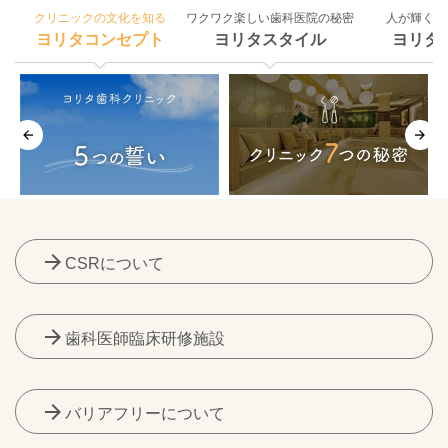
クリニックの文化を知る
ワクワク楽しい歯科医院の秘密
人が輝く組
ヨリタコンセプト
ヨリタスタイル
ヨリタ
arrow_forward
CSRについて
arrow_forward
歯科医師臨床研修施設
arrow_forward
バリアフリーについて