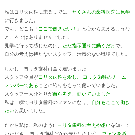
私はヨリタ歯科に来るまでに、
たくさんの歯科医院に見学
に行きました。
でも、どこも「
ここで働きたい！
」と心から思えるような
ところではありませんでした。
見学に行って感じたのは、
ただ指示通りに動くだけ
で、
自分の考えは持たないスタッフ、活気のない職場でした。
しかし、ヨリタ歯科は全く違いました。
スタッフ全員が
ヨリタ歯科を愛し、 ヨリタ歯科のチーム
メンバーである
ことに誇りをもって働いていました。
スタッフ一人ひとりが
自ら考え、動いていました
。
私は一瞬でヨリタ歯科のファンになり、
自分もここで働き
たい
と思いました。
だから私は、私のように
ヨリタ歯科の考えや想い
を知って
いただき、 ヨリタ歯科だから来たいという、
ファンを増