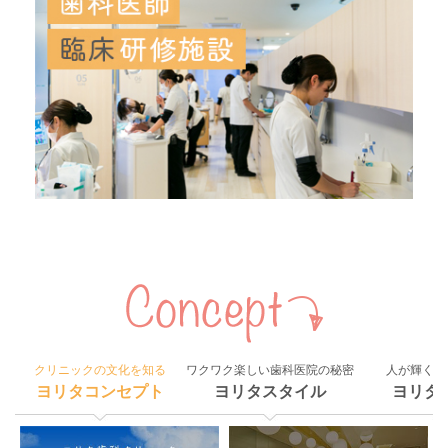
クリニックの文化を知る
ワクワク楽しい歯科医院の秘密
人が輝く組
ヨリタコンセプト
ヨリタスタイル
ヨリタ