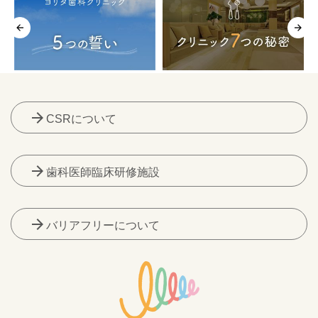
arrow_forward
CSRについて
arrow_forward
歯科医師臨床研修施設
arrow_forward
バリアフリーについて