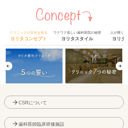
クリニックの文化を知る
ワクワク楽しい歯科医院の秘密
人が輝く組
ヨリタコンセプト
ヨリタスタイル
ヨリタ
arrow_forward
CSRについて
arrow_forward
歯科医師臨床研修施設