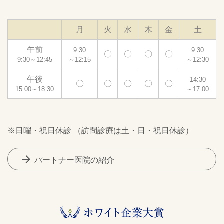
月
火
水
木
金
土
午前
9:30
9:30
〇
〇
〇
〇
9:30～12:45
～12:15
～12:30
午後
14:30
〇
〇
〇
〇
〇
15:00～18:30
～17:00
※日曜・祝日休診 （訪問診療は土・日・祝日休診）
arrow_forward
パートナー医院の紹介