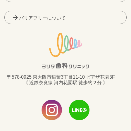
arrow_forward
バリアフリーについて
〒578-0925 東大阪市稲葉3丁目11-10 ピアザ花園3F
《 近鉄奈良線 河内花園駅 徒歩約２分 》