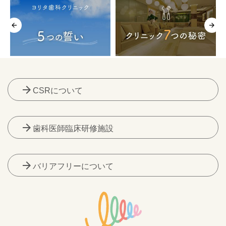
arrow_forward
CSRについて
arrow_forward
歯科医師臨床研修施設
arrow_forward
バリアフリーについて