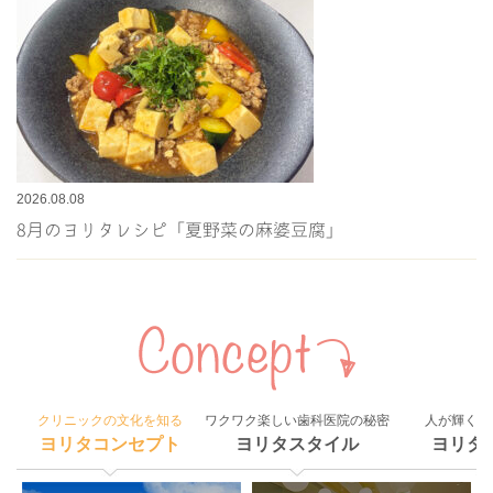
2026.08.08
8月のヨリタレシピ「夏野菜の麻婆豆腐」
クリニックの文化を知る
ワクワク楽しい歯科医院の秘密
人が輝く組
ヨリタコンセプト
ヨリタスタイル
ヨリタ