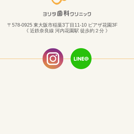
〒578-0925 東大阪市稲葉3丁目11-10 ピアザ花園3F
《 近鉄奈良線 河内花園駅 徒歩約２分 》