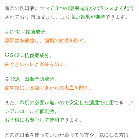
通常の洗口液に比べて
３つの薬用成分がバランスよく配合
されており 市販品より、より
高い効果が期待
できます。
🦷
CPC
→
殺菌成分
。
原因菌を殺菌し、歯垢の付着を防ぐ。
🦷
GK2
→
抗炎症成分
。
歯ぐきのハレと炎症を防ぐ。
🦷
TXA
→
出血予防成分
。
歯肉炎による歯ぐきからの出血を防ぐ。
また、
希釈の必要が無い
ので
安定した濃度で使用
でき、
ノ
ンアルコールで低刺激
。
お子様にも安心して使用
できます。
どの洗口液を使っていいか迷ってる方や、気になる方は