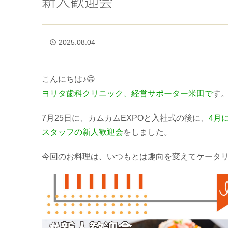
新人歓迎会
2025.08.04
access_time
こんにちは♪😄
ヨリタ歯科クリニック、経営サポーター米田で
す
7月25日に、カムカムEXPOと入社式の後に、
4月
スタッフの新人歓迎会
をしました。
今回のお料理は、いつもとは趣向を変えてケータリ