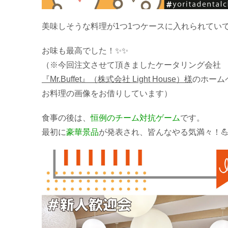
美味しそうな料理が1つ1つケースに入れられていて
お味も最高でした！✨✨
（※今回注文させて頂きましたケータリング会社
『Mr.Buffet』（株式会社 Light House）様
のホーム
お料理の画像をお借りしています）
食事の後は、
恒例のチーム対抗ゲーム
です。
最初に
豪華景品
が発表され、皆んなやる気満々！💪