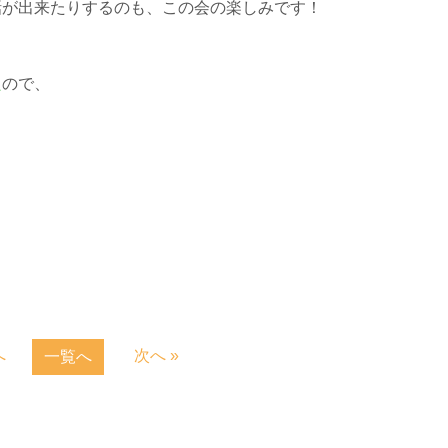
話が出来たりするのも、この会の楽しみです！
た
ので、
へ
次へ »
一覧へ