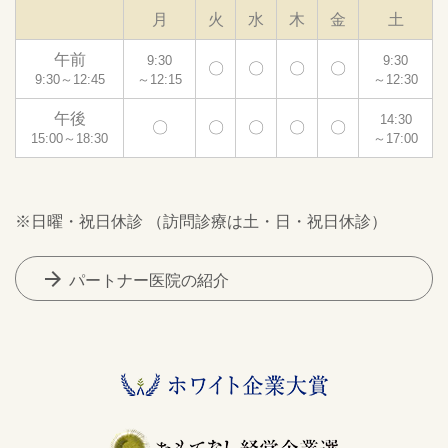
月
火
水
木
金
土
午前
9:30
9:30
〇
〇
〇
〇
9:30～12:45
～12:15
～12:30
午後
14:30
〇
〇
〇
〇
〇
15:00～18:30
～17:00
※日曜・祝日休診 （訪問診療は土・日・祝日休診）
arrow_forward
パートナー医院の紹介