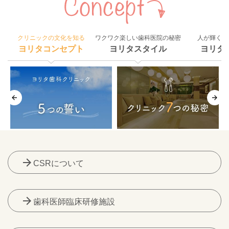
クリニックの文化を知る
ワクワク楽しい歯科医院の秘密
人が輝く組
ヨリタコンセプト
ヨリタスタイル
ヨリタ
arrow_forward
CSRについて
arrow_forward
歯科医師臨床研修施設