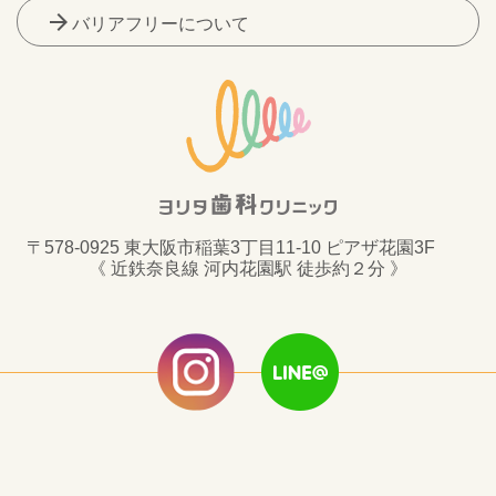
arrow_forward
バリアフリーについて
〒578-0925 東大阪市稲葉3丁目11-10 ピアザ花園3F
《 近鉄奈良線 河内花園駅 徒歩約２分 》