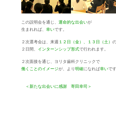
この説明会を通じ、
運命的な出会い
が
生まれれば、
幸い
です。
２次選考会は、来週
１２日（金）、１３日（土）
２日間、
インターンシップ形式
で行われます。
２次面接を通じ、ヨリタ歯科クリニックで
働くことのイメージ
が、より
明確
になれば
幸い
で
＜新たな出会いに感謝 寄田幸司＞