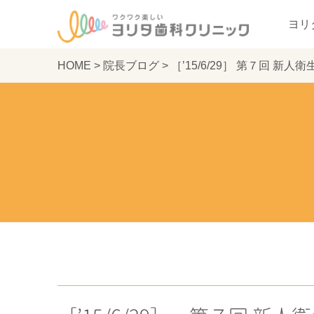
ヨリ
HOME
>
院長ブログ
>
［’15/6/29］ 第７回 新