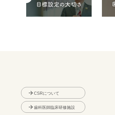
arrow_forward
CSRについて
arrow_forward
歯科医師臨床研修施設