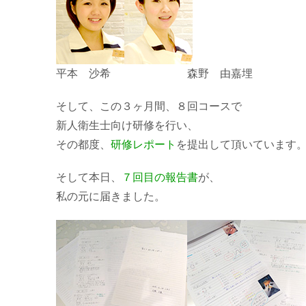
平本 沙希 森野 由嘉埋
そして、この３ヶ月間、８回コースで
新人衛生士向け研修を行い、
その都度、
研修レポート
を提出して頂いています
そして本日、
７回目の報告書
が、
私の元に届きました。