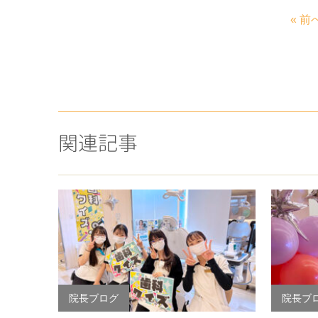
« 前
関連記事
院長ブログ
院長ブ