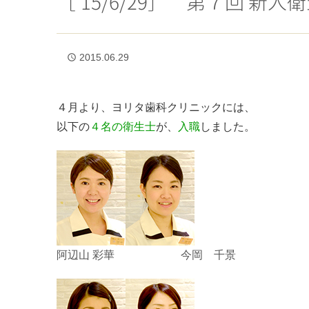
［’15/6/29］ 第７回 新
2015.06.29
access_time
４月より、ヨリタ歯科クリニックには、
以下の
４名の衛生士
が、
入職
しました。
阿辺山 彩華 今岡 千景