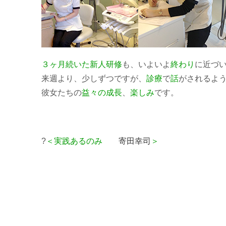
３ヶ月続いた新人研修
も、いよいよ
終わり
に近づ
来週より、少しずつですが、
診療
で
話
がされるよ
彼女たちの
益々の成長
、
楽しみ
です。
?
＜実践あるのみ
寄田幸司
＞