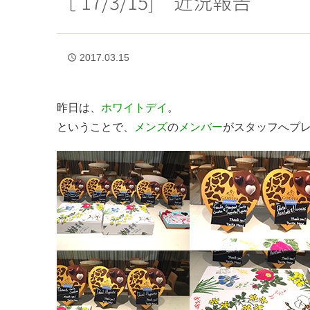
［’17/3/15] 近況報告
2017.03.15
access_time
昨日は、
ホワイトデイ
。
ということで、
メンズ
の
メンバー
がスタッフへプ