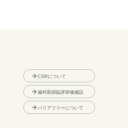
arrow_forward
CSRについて
arrow_forward
歯科医師臨床研修施設
arrow_forward
バリアフリーについて