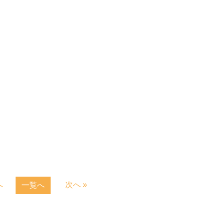
。
へ
次へ »
一覧へ