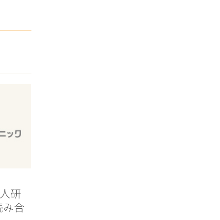
社新人研
読み合