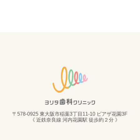
〒578-0925 東大阪市稲葉3丁目11-10 ピアザ花園3F
《 近鉄奈良線 河内花園駅 徒歩約２分 》