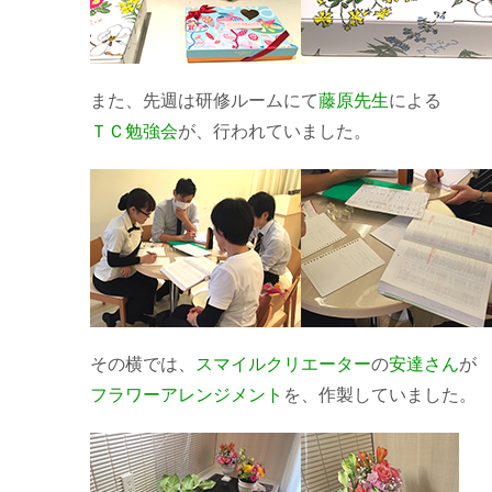
また、先週は研修ルームにて
藤原先生
による
ＴＣ勉強会
が、行われていました。
その横では、
スマイルクリエーター
の
安達さん
が
フラワーアレンジメント
を、作製していました。