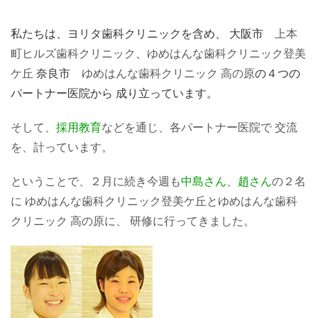
私たちは、ヨリタ歯科クリニックを含め、 大阪市
上本
町ヒルズ歯科クリニック
、
ゆめはんな歯科クリニック登美
ケ丘
奈良市
ゆめはんな歯科クリニック 高の原
の４つの
パートナー医院から 成り立っています。
そして、
採用教育
などを通じ、各パートナー医院で 交流
を、計っています。
ということで、２月に続き今週も
中島さん
、
趙さん
の２名
に
ゆめはんな歯科クリニック登美ケ丘
と
ゆめはんな歯科
クリニック 高の原
に、 研修に行ってきました。