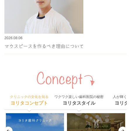
2026.08.06
マウスピースを作るべき理由について
クリニックの文化を知る
ワクワク楽しい歯科医院の秘密
人が輝く組
ヨリタコンセプト
ヨリタスタイル
ヨリタ