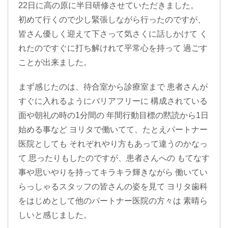
22日に高の原に半日研修させていただきました。
初めて行くので少し緊張しながら行ったのですが、
皆さん優しく迎えて下さって気さくに話しかけて く
れたのですぐに打ち解けれて平常心を持って 過ごす
ことが出来ました。
まず感じたのは、待合室から診療室まで 患者さんが
すぐに入れるようにバリアフリーに 構成されている
面や朝礼の時の1分間の 年間行動目標の黙読から1日
始める事など ヨリタで働いてて、たとえパートナー
医院としても それぞれやり方もあって違うのかなっ
て 思ったりもしたのですが、患者さんへの もてなす
事や思いやりを持ってキラキラ輝きながら 働いてい
らっしゃるスタッフの皆さんの姿を見て ヨリタ歯科
をはじめとして他のパートナー医院の方々は 素晴ら
しいと感じました。