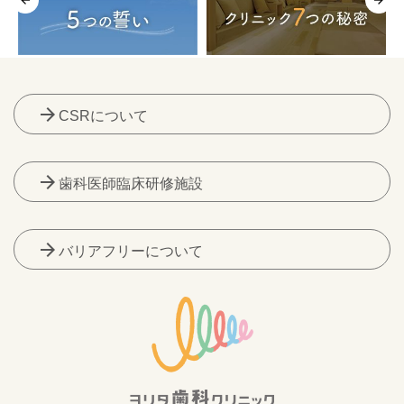
arrow_forward
CSRについて
arrow_forward
歯科医師臨床研修施設
arrow_forward
バリアフリーについて