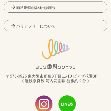
arrow_forward
歯科医師臨床研修施設
arrow_forward
バリアフリーについて
〒578-0925 東大阪市稲葉3丁目11-10 ピアザ花園3F
《 近鉄奈良線 河内花園駅 徒歩約２分 》