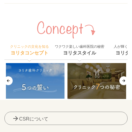
クリニックの文化を知る
ワクワク楽しい歯科医院の秘密
人が輝く組
ヨリタコンセプト
ヨリタスタイル
ヨリタ
arrow_forward
CSRについて