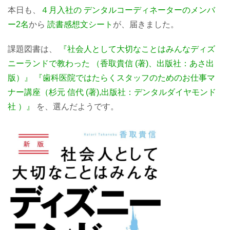
本日も、
４月入社の
デンタルコーディネーターのメンバ
ー2名
から
読書感想文シート
が、届きました。
課題図書は、
『社会人として大切なことはみんなディズ
ニーランドで教わった （香取貴信 (著)、出版社：あさ出
版）』
『歯科医院ではたらくスタッフのためのお仕事マ
ナー講座（杉元 信代 (著),出版社：デンタルダイヤモンド
社 ）』
を、選んだようです。