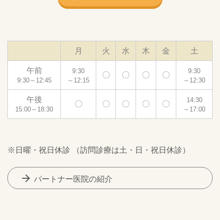
月
火
水
木
金
土
午前
9:30
9:30
〇
〇
〇
〇
9:30～12:45
～12:15
～12:30
午後
14:30
〇
〇
〇
〇
〇
15:00～18:30
～17:00
※日曜・祝日休診 （訪問診療は土・日・祝日休診）
arrow_forward
パートナー医院の紹介