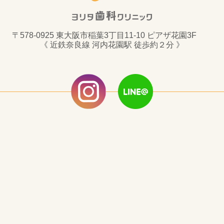
〒578-0925 東大阪市稲葉3丁目11-10 ピアザ花園3F
《 近鉄奈良線 河内花園駅 徒歩約２分 》