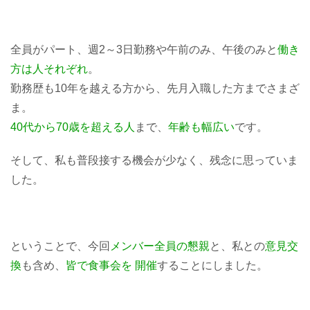
全員がパート、週2～3日勤務や午前のみ、午後のみと
働き
方は人それぞれ
。
勤務歴も10年を越える方から、先月入職した方までさまざ
ま。
40代から70歳を超える人
まで、
年齢も幅広い
です。
そして、私も普段接する機会が少なく、残念に思っていま
した。
ということで、今回
メンバー全員の懇親
と、私との
意見交
換
も含め、
皆で食事会を 開催
することにしました。