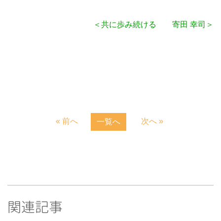
＜共に歩み続ける 寄田 幸司＞
« 前へ
次へ »
一覧へ
関連記事