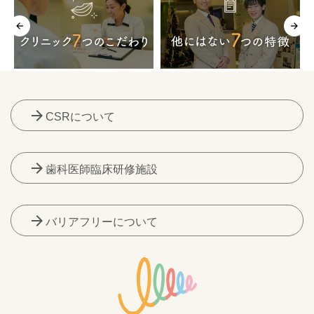
arrow_forward
CSRについて
arrow_forward
歯科医師臨床研修施設
arrow_forward
バリアフリーについて