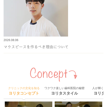
2026.08.06
マウスピースを作るべき理由について
クリニックの文化を知る
ワクワク楽しい歯科医院の秘密
人が輝く組
ヨリタコンセプト
ヨリタスタイル
ヨリタ