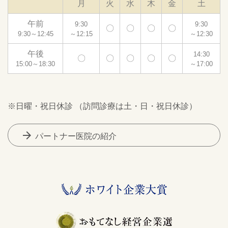
月
火
水
木
金
土
午前
9:30
9:30
〇
〇
〇
〇
9:30～12:45
～12:15
～12:30
午後
14:30
〇
〇
〇
〇
〇
15:00～18:30
～17:00
※日曜・祝日休診 （訪問診療は土・日・祝日休診）
arrow_forward
パートナー医院の紹介