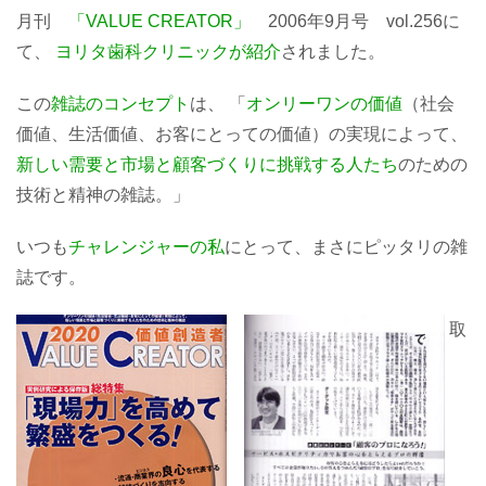
月刊
「VALUE CREATOR」
2006年9月号 vol.256に
て、
ヨリタ歯科クリニックが紹介
されました。
この
雑誌のコンセプト
は、 「
オンリーワンの価値
（社会
価値、生活価値、お客にとっての価値）の実現によって、
新しい需要と市場と顧客づくりに挑戦する人たち
のための
技術と精神の雑誌。」
いつも
チャレンジャーの私
にとって、まさにピッタリの雑
誌です。
取