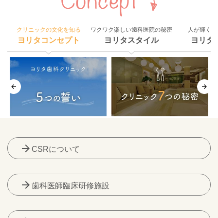
クリニックの文化を知る
ワクワク楽しい歯科医院の秘密
人が輝く組
ヨリタコンセプト
ヨリタスタイル
ヨリタ
arrow_forward
CSRについて
arrow_forward
歯科医師臨床研修施設