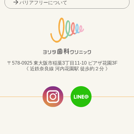
arrow_forward
バリアフリーについて
〒578-0925 東大阪市稲葉3丁目11-10 ピアザ花園3F
《 近鉄奈良線 河内花園駅 徒歩約２分 》