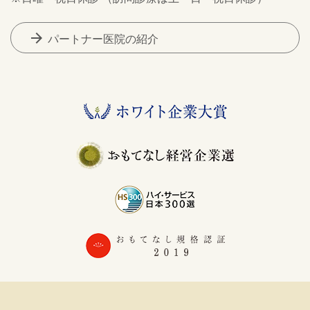
arrow_forward
パートナー医院の紹介