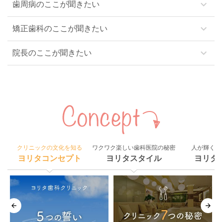
keyboard_arrow_down
歯周病のここが聞きたい
keyboard_arrow_down
矯正歯科のここが聞きたい
keyboard_arrow_down
院長のここが聞きたい
クリニックの文化を知る
ワクワク楽しい歯科医院の秘密
人が輝く組
ヨリタコンセプト
ヨリタスタイル
ヨリタ