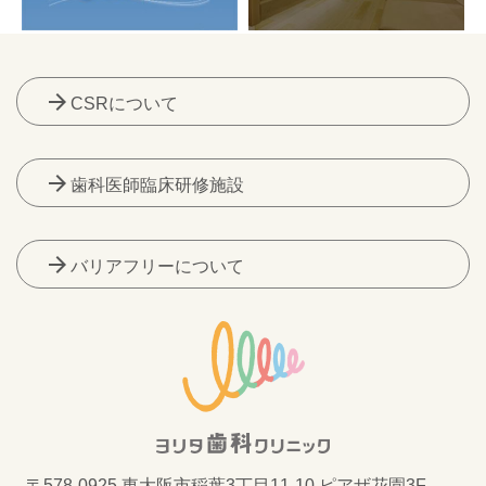
arrow_forward
CSRについて
arrow_forward
歯科医師臨床研修施設
arrow_forward
バリアフリーについて
〒578-0925 東大阪市稲葉3丁目11-10 ピアザ花園3F