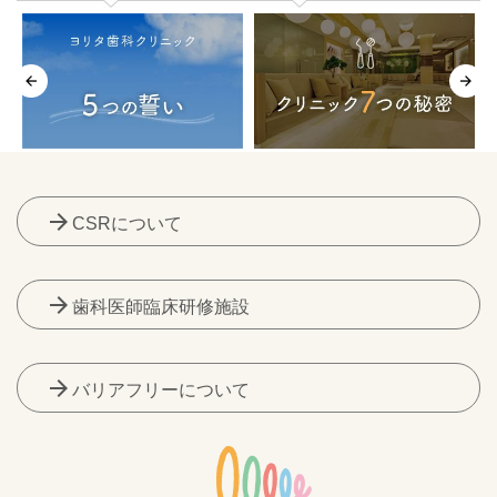
arrow_forward
CSRについて
arrow_forward
歯科医師臨床研修施設
arrow_forward
バリアフリーについて