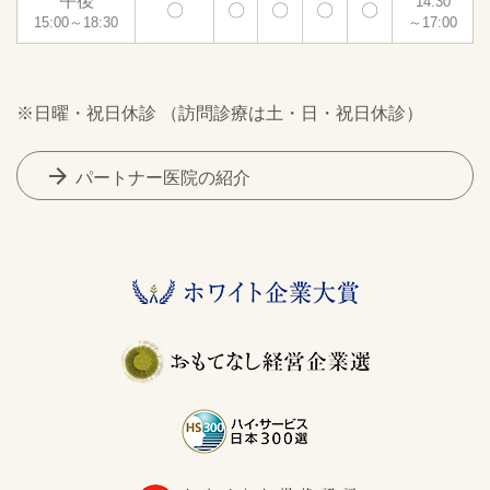
午後
14:30
〇
〇
〇
〇
〇
15:00～18:30
～17:00
※日曜・祝日休診 （訪問診療は土・日・祝日休診）
arrow_forward
パートナー医院の紹介