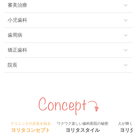
keyboard_arrow_down
審美治療
keyboard_arrow_down
小児歯科
keyboard_arrow_down
歯周病
keyboard_arrow_down
矯正歯科
keyboard_arrow_down
院長
クリニックの文化を知る
ワクワク楽しい歯科医院の秘密
人が輝く組
ヨリタコンセプト
ヨリタスタイル
ヨリタ