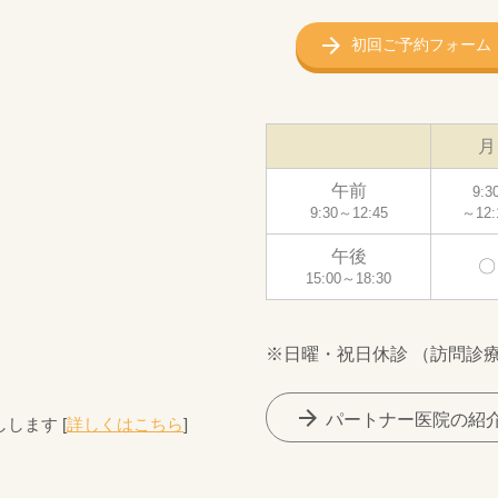
初回ご予約フォーム
月
午前
9:3
9:30～12:45
～12:
午後
〇
15:00～18:30
※日曜・祝日休診 （訪問診
arrow_forward
パートナー医院の紹
します [
詳しくはこちら
]