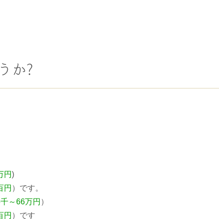
うか?
万円
)
百円
）です。
5千～66万円
）
百円
）です