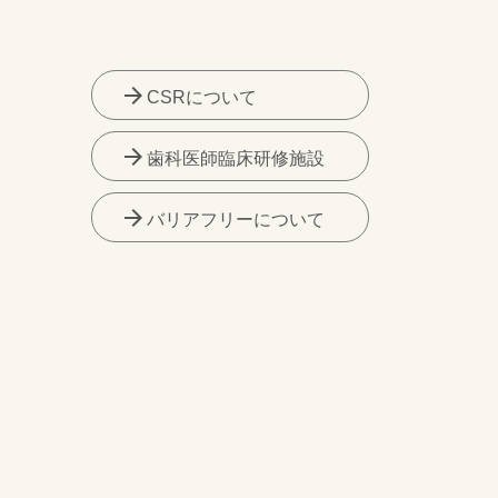
arrow_forward
CSRについて
arrow_forward
歯科医師臨床研修施設
arrow_forward
バリアフリーについて