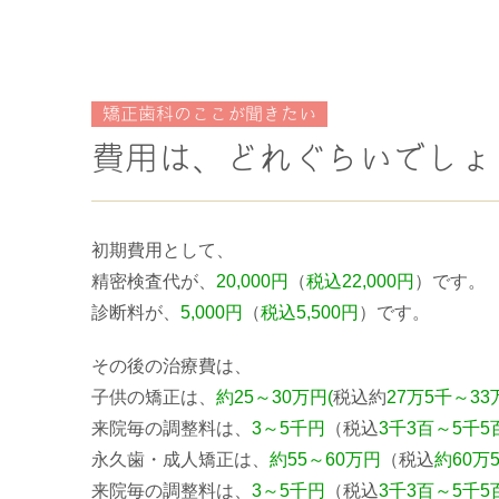
矯正歯科のここが聞きたい
費用は、どれぐらいでしょ
初期費用として、
精密検査代が、
20,000円
（
税込22,000円
）です。
診断料が、
5,000円
（
税込5,500円
）です。
その後の治療費は、
子供の矯正は、
約25～30万円(
税込約
27万5千～33
来院毎の調整料は、
3～5千円
（税込
3千3百～5千5
永久歯・成人矯正は、
約55～60万円
（税込
約60万
来院毎の調整料は、
3～5千円
（
税込
3千3百～5千5