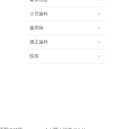
keyboard_arrow_down
小児歯科
keyboard_arrow_down
歯周病
keyboard_arrow_down
矯正歯科
keyboard_arrow_down
院長