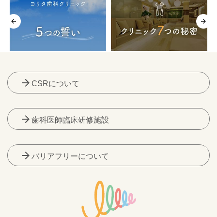
arrow_forward
CSRについて
arrow_forward
歯科医師臨床研修施設
arrow_forward
バリアフリーについて