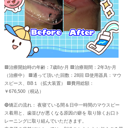
🟩治療開始時の年齢：7歳8か月 🟦治療期間：2年3か月
（治療中） 🟥通って頂いた回数：28回 🟨使用器具：マウ
スピース、BB１（拡大装置） 🟪費用総額：
￥676,500（税込）
🔵矯正の流れ： 夜寝ている間＆日中一時間のマウスピー
ス着用と、歯並びが悪くなる原因の癖を 取り除くお口ト
レーニングに取り組んでいただきます。