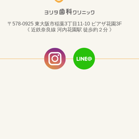
〒578-0925 東大阪市稲葉3丁目11-10 ピアザ花園3F
《 近鉄奈良線 河内花園駅 徒歩約２分 》