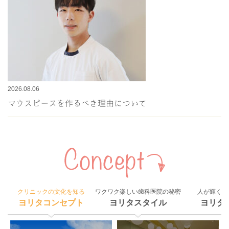
2026.08.06
マウスピースを作るべき理由について
クリニックの文化を知る
ワクワク楽しい歯科医院の秘密
人が輝く組
ヨリタコンセプト
ヨリタスタイル
ヨリタ