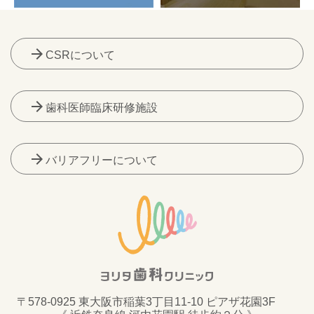
arrow_forward
CSRについて
arrow_forward
歯科医師臨床研修施設
arrow_forward
バリアフリーについて
〒578-0925 東大阪市稲葉3丁目11-10 ピアザ花園3F