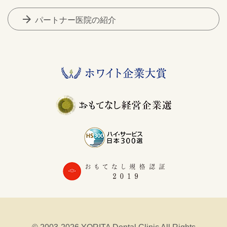
arrow_forward
パートナー医院の紹介