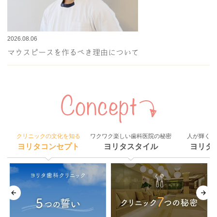
2026.08.06
マウスピースを作るべき理由について
クリニックの文化を知る
ワクワク楽しい歯科医院の秘密
人が輝く組
ヨリタコンセプト
ヨリタスタイル
ヨリタ